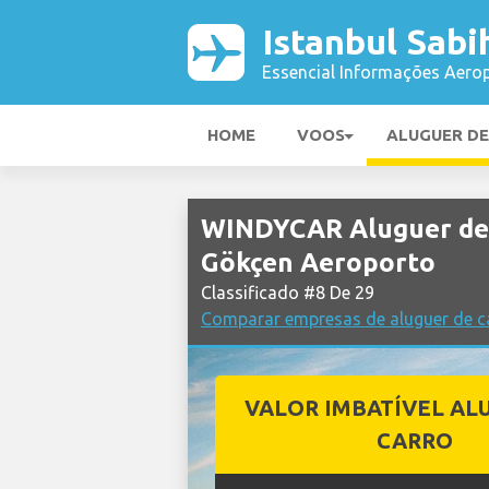
Istanbul Sab
Essencial Informações Aerop
HOME
VOOS
ALUGUER D
WINDYCAR Aluguer de 
Gökçen Aeroporto
Classificado #8 De 29
Comparar empresas de aluguer de c
VALOR IMBATÍVEL AL
CARRO