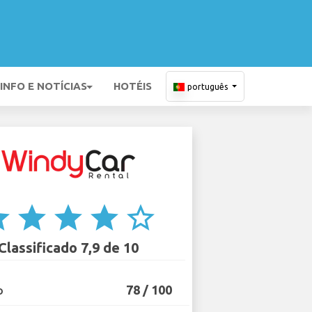
INFO E NOTÍCIAS
HOTÉIS
português
ar
star
star
star
star_border
Classificado 7,9 de 10
78 / 100
O