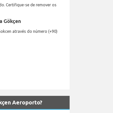
do. Certifique-se de remover os
ha Gökçen
Gokcen através do número (+90)
kçen Aeroporto?