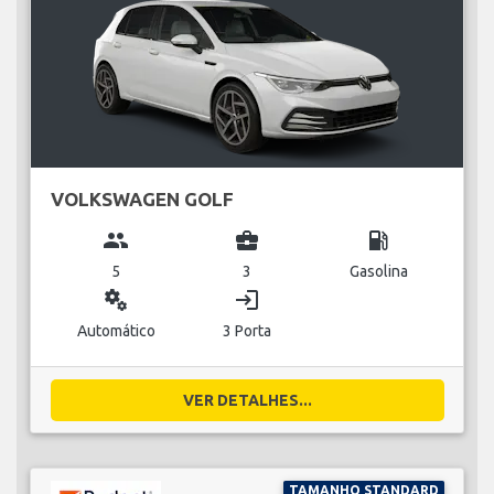
VOLKSWAGEN GOLF
group
business_center
local_gas_station
5
3
Gasolina
miscellaneous_services
login
Automático
3 Porta
VER DETALHES...
TAMANHO STANDARD