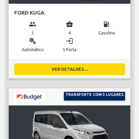
FORD KUGA
group
business_center
local_gas_station
5
4
Gasolina
miscellaneous_services
login
Automático
5 Porta
VER DETALHES...
TRANSPORTE COM 5 LUGARES