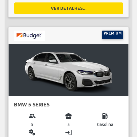
VER DETALHES...
PREMIUM
BMW 5 SERIES
group
business_center
local_gas_station
5
5
Gasolina
miscellaneous_services
login