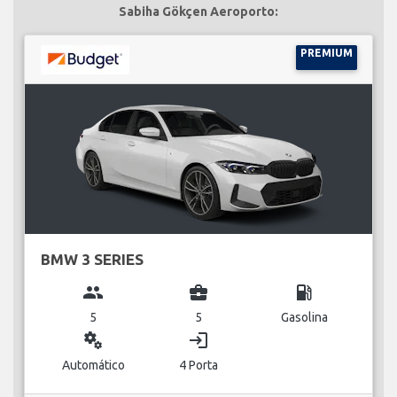
Sabiha Gökçen Aeroporto:
PREMIUM
BMW 3 SERIES
group
business_center
local_gas_station
5
5
Gasolina
miscellaneous_services
login
Automático
4 Porta