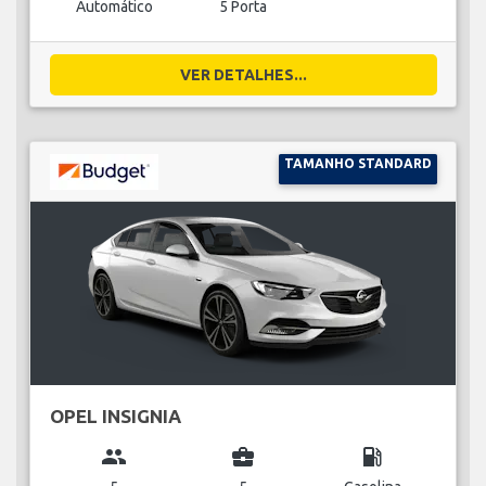
Automático
5 Porta
VER DETALHES...
TAMANHO STANDARD
OPEL INSIGNIA
group
business_center
local_gas_station