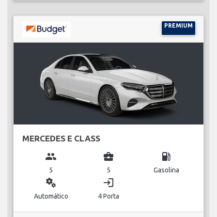
PREMIUM
MERCEDES E CLASS
group
business_center
local_gas_station
5
5
Gasolina
miscellaneous_services
login
Automático
4 Porta