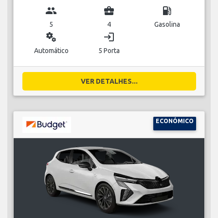
group
business_center
local_gas_station
5
4
Gasolina
miscellaneous_services
login
Automático
5 Porta
VER DETALHES...
ECONÓMICO