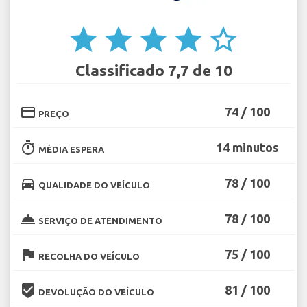
star
star
star
star
star_border
Classificado 7,7 de 10
credit_card
74 / 100
PREÇO
timer
14 minutos
MÉDIA ESPERA
directions_car
78 / 100
QUALIDADE DO VEÍCULO
room_service
78 / 100
SERVIÇO DE ATENDIMENTO
flag
75 / 100
RECOLHA DO VEÍCULO
beenhere
81 / 100
DEVOLUÇÃO DO VEÍCULO