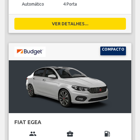
Automático
4 Porta
VER DETALHES...
COMPACTO
FIAT EGEA
group
business_center
local_gas_station