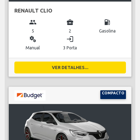
RENAULT CLIO
group
business_center
local_gas_station
5
2
Gasolina
miscellaneous_services
login
Manual
3 Porta
VER DETALHES...
COMPACTO