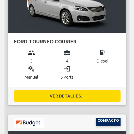
FORD TOURNEO COURIER
group
business_center
local_gas_station
5
4
Diesel
miscellaneous_services
login
Manual
5 Porta
VER DETALHES...
COMPACTO