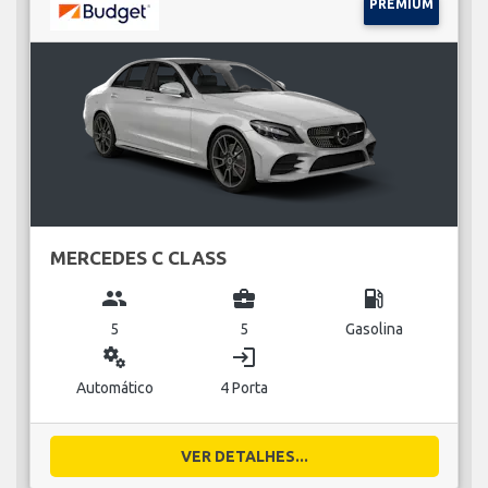
PREMIUM
MERCEDES C CLASS
group
business_center
local_gas_station
5
5
Gasolina
miscellaneous_services
login
Automático
4 Porta
VER DETALHES...