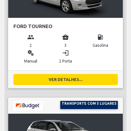
FORD TOURNEO
group
business_center
local_gas_station
2
3
Gasolina
miscellaneous_services
login
Manual
2 Porta
VER DETALHES...
TRANSPORTE COM 5 LUGARES