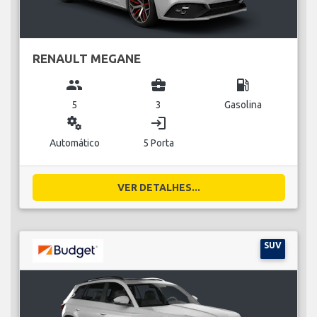
RENAULT MEGANE
group
business_center
local_gas_station
5
3
Gasolina
miscellaneous_services
login
Automático
5 Porta
VER DETALHES...
SUV