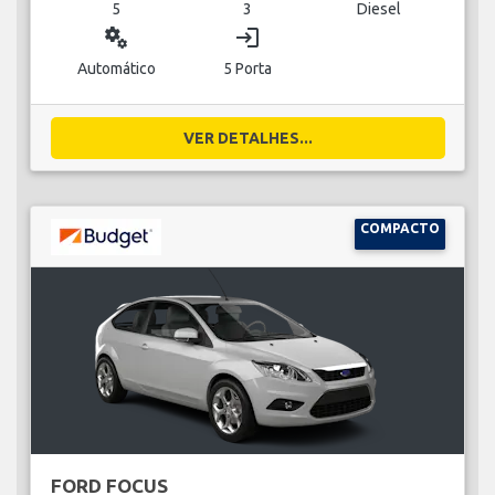
5
3
Diesel
miscellaneous_services
login
Automático
5 Porta
VER DETALHES...
COMPACTO
FORD FOCUS