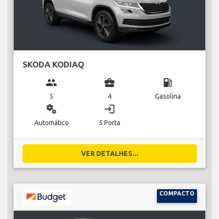
SKODA KODIAQ
group
business_center
local_gas_station
5
4
Gasolina
miscellaneous_services
login
Automático
5 Porta
VER DETALHES...
COMPACTO