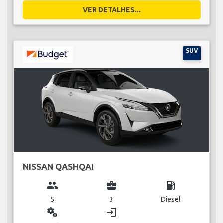
VER DETALHES...
SUV
NISSAN QASHQAI
group
business_center
local_gas_station
5
3
Diesel
miscellaneous_services
login