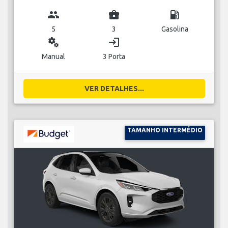
group
business_center
local_gas_station
5
3
Gasolina
miscellaneous_services
login
Manual
3 Porta
VER DETALHES...
TAMANHO INTERMÉDIO