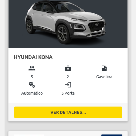
HYUNDAI KONA
group
business_center
local_gas_station
5
2
Gasolina
miscellaneous_services
login
Automático
5 Porta
VER DETALHES...