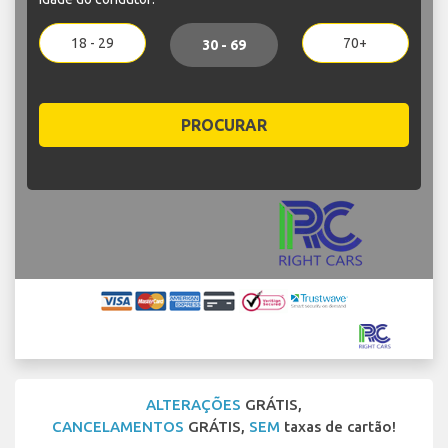
18 - 29
70+
30 - 69
PROCURAR
ALTERAÇÕES
GRÁTIS,
CANCELAMENTOS
GRÁTIS,
SEM
taxas de cartão!