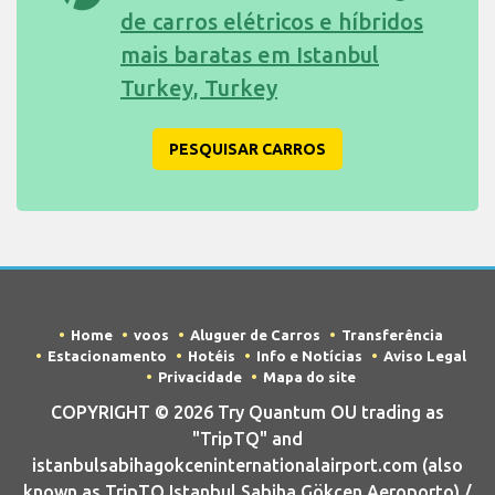
de carros elétricos e híbridos
mais baratas em Istanbul
Turkey, Turkey
PESQUISAR CARROS
Home
voos
Aluguer de Carros
Transferência
Estacionamento
Hotéis
Info e Notícias
Aviso Legal
Privacidade
Mapa do site
COPYRIGHT © 2026 Try Quantum OU trading as
"TripTQ" and
istanbulsabihagokceninternationalairport.com (also
known as TripTQ Istanbul Sabiha Gökçen Aeroporto) /