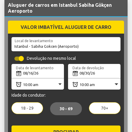
Aluguer de carros em Istanbul Sabiha Gökçen
Aeroporto
VALOR IMBATÍVEL ALUGUER DE CARRO
Local de levantamento
Devolução no mesmo local
Data de levantamento
Data de devolução
Idade do condutor:
18 - 29
70+
30 - 69