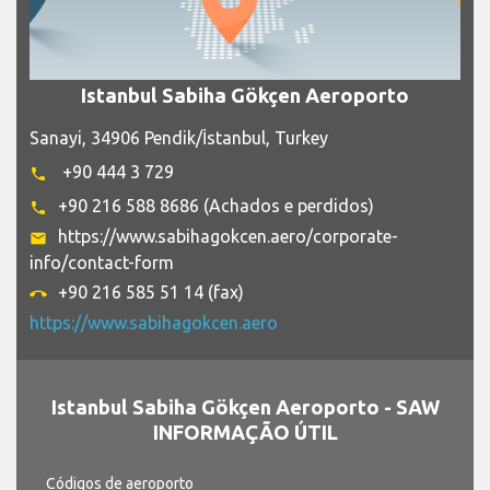
Istanbul Sabiha Gökçen Aeroporto
Sanayi, 34906 Pendik/İstanbul, Turkey
+90 444 3 729
phone
+90 216 588 8686 (Achados e perdidos)
phone
https://www.sabihagokcen.aero/corporate-
email
info/contact-form
+90 216 585 51 14 (fax)
call_end
https://www.sabihagokcen.aero
Istanbul Sabiha Gökçen Aeroporto - SAW
INFORMAÇÃO ÚTIL
Códigos de aeroporto