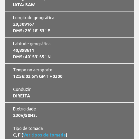
IATA: SAW
Longitude geográfica
29,309167
DMS: 29° 18’ 33" E
Latitude geográfica
40,898611
DMS: 40° 53’ 55" N
Tempo no aeroporto
12:56:03 pm GMT +0300
Conduzir
DIREITA
Eletricidade
230V/50Hz.
Tipo de tomada
C, F (
Ver tipos de tomada
)