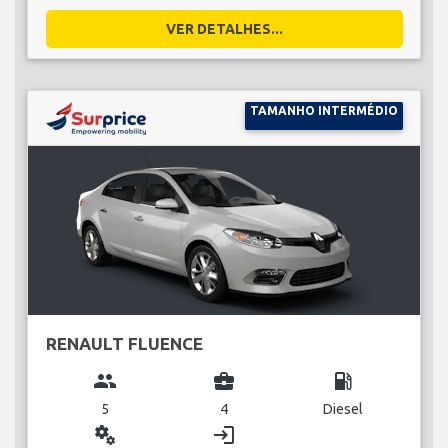
VER DETALHES...
TAMANHO INTERMÉDIO
RENAULT FLUENCE
group
business_center
local_gas_station
5
4
Diesel
miscellaneous_services
login