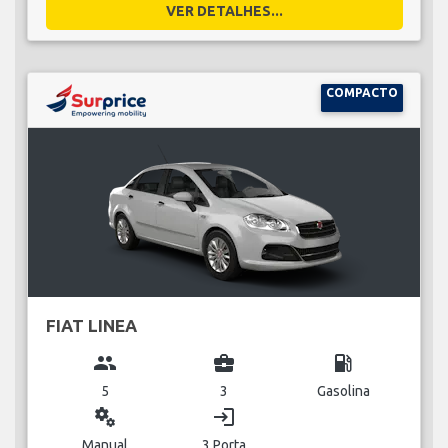
VER DETALHES...
COMPACTO
FIAT LINEA
group
business_center
local_gas_station
5
3
Gasolina
miscellaneous_services
login
Manual
3 Porta