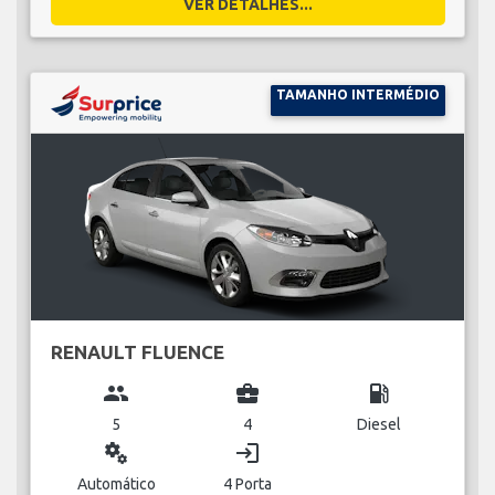
VER DETALHES...
TAMANHO INTERMÉDIO
RENAULT FLUENCE
group
business_center
local_gas_station
5
4
Diesel
miscellaneous_services
login
Automático
4 Porta