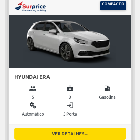
COMPACTO
HYUNDAI ERA
group
business_center
local_gas_station
5
3
Gasolina
miscellaneous_services
login
Automático
5 Porta
VER DETALHES...