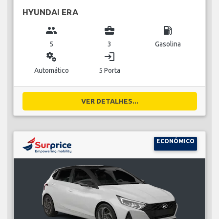
HYUNDAI ERA
group
business_center
local_gas_station
5
3
Gasolina
miscellaneous_services
login
Automático
5 Porta
VER DETALHES...
ECONÓMICO