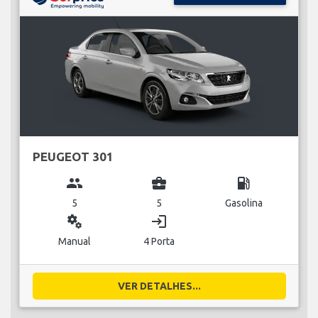
PEUGEOT 301
group
business_center
local_gas_station
5
5
Gasolina
miscellaneous_services
login
Manual
4 Porta
VER DETALHES...