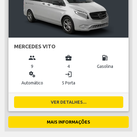
MERCEDES VITO
group
business_center
local_gas_station
9
4
Gasolina
miscellaneous_services
login
Automático
5 Porta
VER DETALHES...
MAIS INFORMAÇÕES