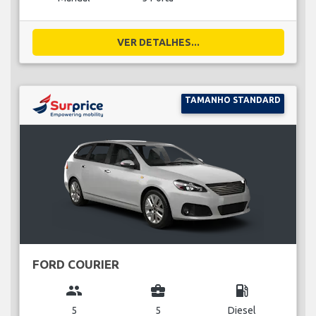
VER DETALHES...
TAMANHO STANDARD
FORD COURIER
group
business_center
local_gas_station
5
5
Diesel