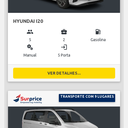
HYUNDAI I20
group
business_center
local_gas_station
5
2
Gasolina
miscellaneous_services
login
Manual
5 Porta
VER DETALHES...
TRANSPORTE COM 9 LUGARES