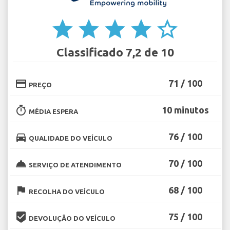
star
star
star
star
star_border
Classificado 7,2 de 10
credit_card
71 / 100
PREÇO
timer
10 minutos
MÉDIA ESPERA
directions_car
76 / 100
QUALIDADE DO VEÍCULO
room_service
70 / 100
SERVIÇO DE ATENDIMENTO
flag
68 / 100
RECOLHA DO VEÍCULO
beenhere
75 / 100
DEVOLUÇÃO DO VEÍCULO