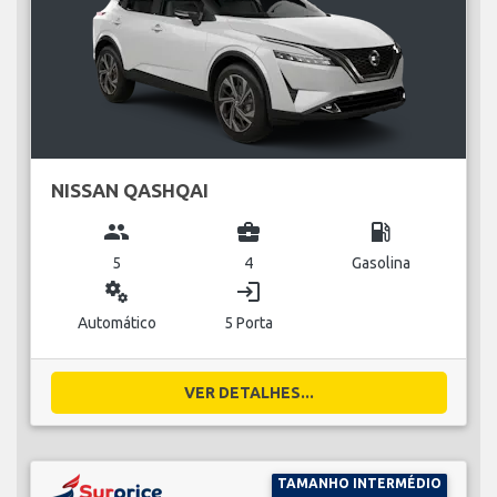
NISSAN QASHQAI
group
business_center
local_gas_station
5
4
Gasolina
miscellaneous_services
login
Automático
5 Porta
VER DETALHES...
TAMANHO INTERMÉDIO