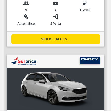
group
business_center
local_gas_station
9
4
Diesel
miscellaneous_services
login
Automático
5 Porta
VER DETALHES...
COMPACTO