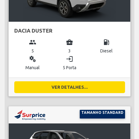
DACIA DUSTER
group
business_center
local_gas_station
5
3
Diesel
miscellaneous_services
login
Manual
5 Porta
VER DETALHES...
TAMANHO STANDARD