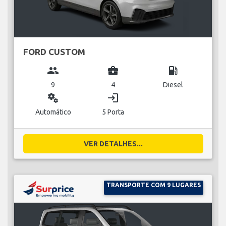
FORD CUSTOM
group
business_center
local_gas_station
9
4
Diesel
miscellaneous_services
login
Automático
5 Porta
VER DETALHES...
TRANSPORTE COM 9 LUGARES