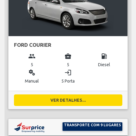
FORD COURIER
group
business_center
local_gas_station
5
5
Diesel
miscellaneous_services
login
Manual
5 Porta
VER DETALHES...
TRANSPORTE COM 9 LUGARES