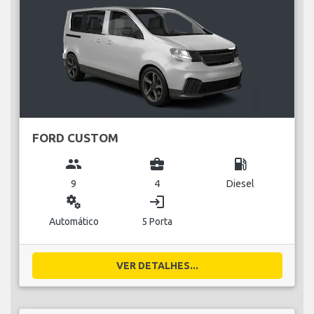
FORD CUSTOM
group
business_center
local_gas_station
9
4
Diesel
miscellaneous_services
login
Automático
5 Porta
VER DETALHES...