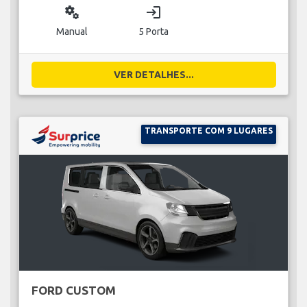
miscellaneous_services
login
Manual
5 Porta
VER DETALHES...
TRANSPORTE COM 9 LUGARES
FORD CUSTOM