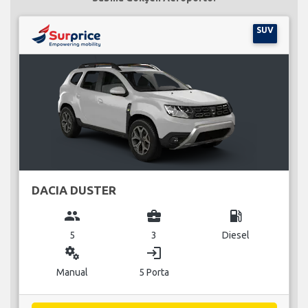
SUV
DACIA DUSTER
group
business_center
local_gas_station
5
3
Diesel
miscellaneous_services
login
Manual
5 Porta