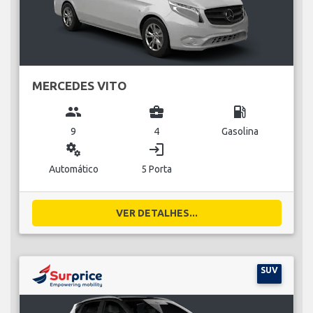
MERCEDES VITO
group
business_center
local_gas_station
9
4
Gasolina
miscellaneous_services
login
Automático
5 Porta
VER DETALHES...
SUV