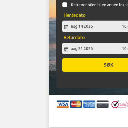
Returner bilen til en annen loka
Hentedato
Returdato
SØK