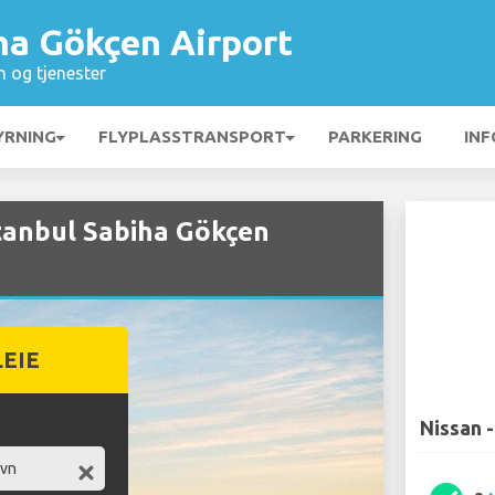
ha Gökçen Airport
n og tjenester
YRNING
FLYPLASSTRANSPORT
PARKERING
INF
stanbul Sabiha Gökçen
LEIE
Nissan -