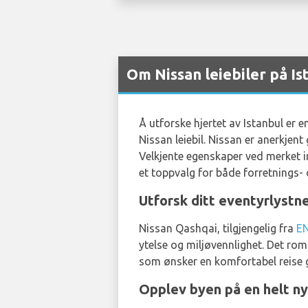
Om Nissan leiebiler på I
Å utforske hjertet av Istanbul er e
Nissan leiebil. Nissan er anerkjent 
Velkjente egenskaper ved merket in
et toppvalg for både forretnings
Utforsk ditt eventyrlystn
Nissan Qashqai, tilgjengelig fra
E
ytelse og miljøvennlighet. Det roms
som ønsker en komfortabel reise g
Opplev byen på en helt n