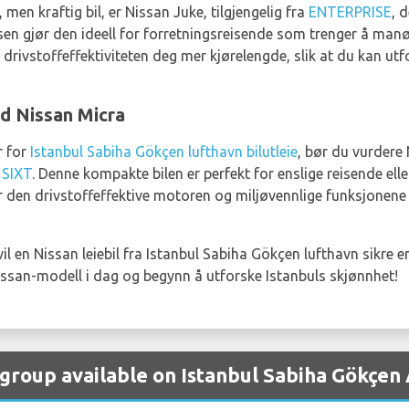
men kraftig bil, er Nissan Juke, tilgjengelig fra
ENTERPRISE
, 
en gjør den ideell for forretningsreisende som trenger å manøv
 drivstoffeffektiviteten deg mer kjørelengde, slik at du kan utfo
d Nissan Micra
r for
Istanbul Sabiha Gökçen lufthavn bilutleie
, bør du vurdere 
g
SIXT
. Denne kompakte bilen er perfekt for enslige reisende ell
jør den drivstoffeffektive motoren og miljøvennlige funksjonene 
vil en Nissan leiebil fra Istanbul Sabiha Gökçen lufthavn sikre
Nissan-modell i dag og begynn å utforske Istanbuls skjønnhet!
 group available on Istanbul Sabiha Gökçen