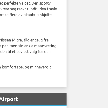
det perfekte valget. Den sporty
rere seg raskt rundt i den travle
rske flere av Istanbuls skjulte
Nissan Micra, tilgjengelig fra
er par, med sin enkle manøvrering
den til et bevisst valg for den
 en komfortabel og minneverdig
 Airport