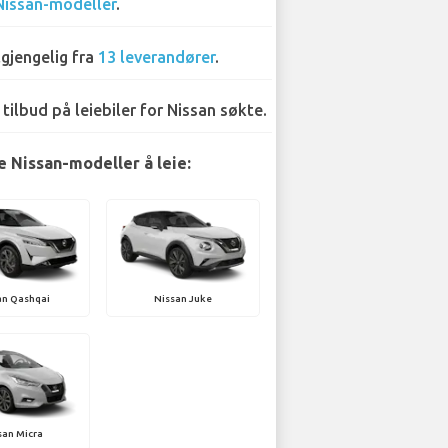
Nissan-modeller
.
lgjengelig fra
13 leverandører
.
 tilbud på leiebiler for Nissan søkte.
 Nissan-modeller å leie:
an Qashqai
Nissan Juke
san Micra