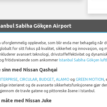
stanbul Sabiha Gökçen Airport
n uforglemmelig opplevelse, som blir enda mer behagelig når du s
globalt for sitt fokus på kvalitet, sikkerhet og innovasjon, og me
kluderer avansert teknologi, drivstoffeffektivitet og dynamisk 
- og fritidsreisende som ankommer
Istanbul Sabiha Gökçen luf
e sinn med Nissan Qashqai
NTERPRISE
,
CIRCULAR
,
BUDGET
,
ALAMO
og
GREEN MOTION
,
lige interiøret og de avanserte sikkerhetsfunksjonene gjør den 
jennom de travle gatene og pittoreske åsene i Istanbul.
y måte med Nissan Juke