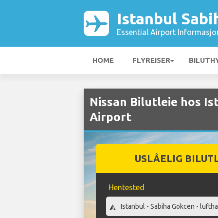
Istanbul Sabi
Essential Airport Informasjo
HOME
FLYREISER
BILUTH
Nissan Bilutleie hos I
Airport
USLÅELIG BILUT
Hentested