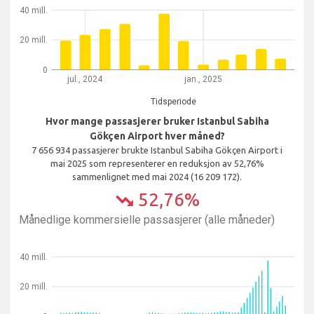
40 mill.
20 mill.
0
jul., 2024
jan., 2025
Tidsperiode
Hvor mange passasjerer bruker Istanbul Sabiha
Gökçen Airport hver måned?
7 656 934 passasjerer brukte Istanbul Sabiha Gökçen Airport i
mai 2025 som representerer en reduksjon av 52,76%
sammenlignet med mai 2024 (16 209 172).
52,76%
trending_down
Månedlige kommersielle passasjerer (alle måneder)
40 mill.
20 mill.