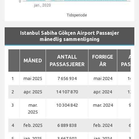
0
jan., 2020
Tidsperiode
Istanbul Sabiha Gökçen Airport Passasjer
månedlig sammenligning
ANTALL
FORRIGE
ANT
MÅNED
PASSASJERER
ÅR
PASSA
1
mai 2025
7 656 934
mai 2024
16 20
2
apr. 2025
14 107 870
apr. 2024
12 76
3
mar.
10 304 842
mar. 2024
9 43
2025
4
feb. 2025
6 889 838
feb. 2024
6 33
5
jan. 2025
3 667 502
jan. 2024
3 15