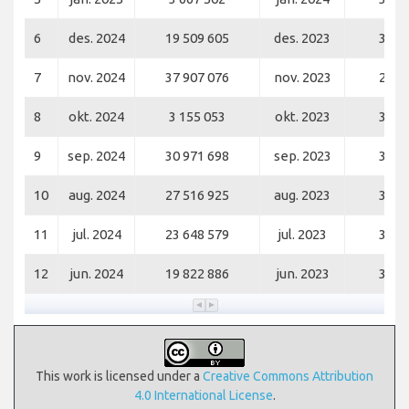
6
des. 2024
19 509 605
des. 2023
3 11
7
nov. 2024
37 907 076
nov. 2023
2 96
8
okt. 2024
3 155 053
okt. 2023
3 30
9
sep. 2024
30 971 698
sep. 2023
3 35
10
aug. 2024
27 516 925
aug. 2023
3 72
11
jul. 2024
23 648 579
jul. 2023
3 63
12
jun. 2024
19 822 886
jun. 2023
3 20
This work is licensed under a
Creative Commons Attribution
4.0 International License
.