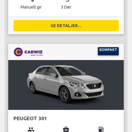
Manuelt gir
3 Dør
SE DETALJER...
KOMPAKT
PEUGEOT 301
group
business_center
local_gas_station