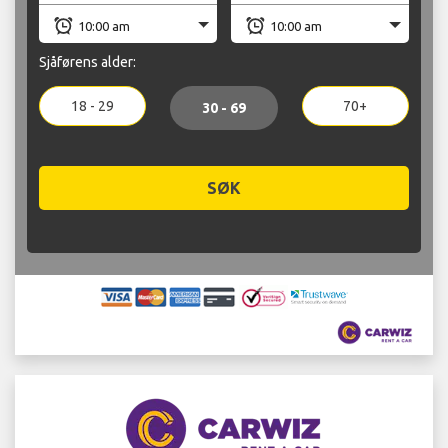
Sjåførens alder:
18 - 29
70+
30 - 69
SØK