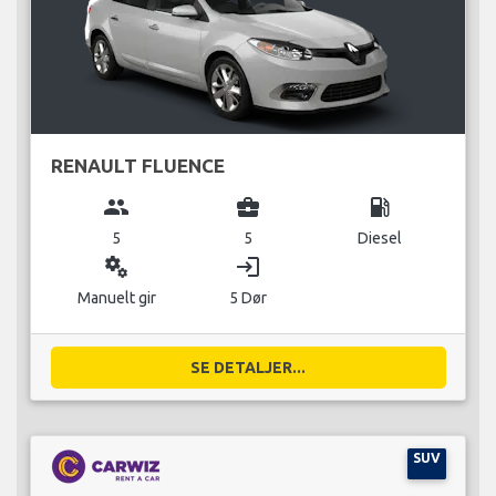
RENAULT FLUENCE
group
business_center
local_gas_station
5
5
Diesel
miscellaneous_services
login
Manuelt gir
5 Dør
SE DETALJER...
SUV