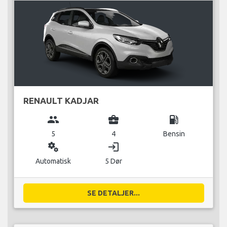
RENAULT KADJAR
group
business_center
local_gas_station
5
4
Bensin
miscellaneous_services
login
Automatisk
5 Dør
SE DETALJER...