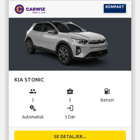
KOMPAKT
KIA STONIC
group
business_center
local_gas_station
5
3
Bensin
miscellaneous_services
login
Automatisk
5 Dør
SE DETALJER...