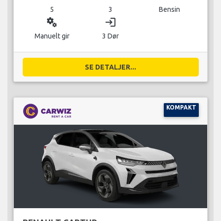
5
3
Bensin
miscellaneous_services
login
Manuelt gir
3 Dør
SE DETALJER...
KOMPAKT