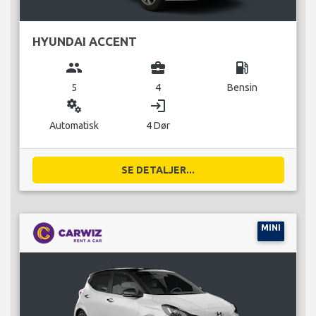
HYUNDAI ACCENT
group
business_center
local_gas_station
5
4
Bensin
miscellaneous_services
login
Automatisk
4 Dør
SE DETALJER...
MINI