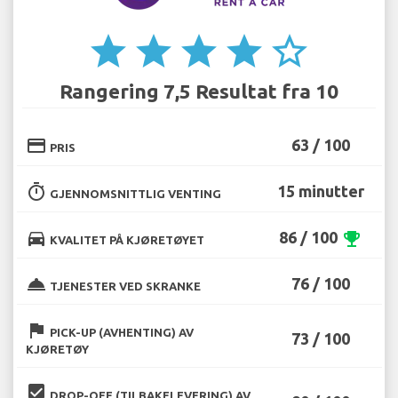
star
star
star
star
star_border
Rangering 7,5 Resultat fra 10
credit_card
63 / 100
PRIS
timer
15 minutter
GJENNOMSNITTLIG VENTING
directions_car
86 / 100
emoji_events
KVALITET PÅ KJØRETØYET
room_service
76 / 100
TJENESTER VED SKRANKE
flag
PICK-UP (AVHENTING) AV
73 / 100
KJØRETØY
beenhere
DROP-OFF (TILBAKELEVERING) AV