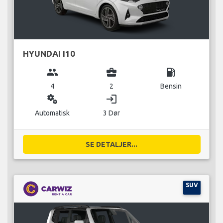
HYUNDAI I10
group
business_center
local_gas_station
4
2
Bensin
miscellaneous_services
login
Automatisk
3 Dør
SE DETALJER...
SUV