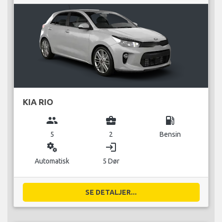
KIA RIO
group
business_center
local_gas_station
5
2
Bensin
miscellaneous_services
login
Automatisk
5 Dør
SE DETALJER...