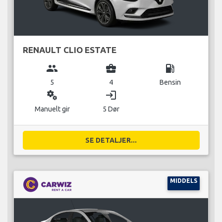
RENAULT CLIO ESTATE
group
business_center
local_gas_station
5
4
Bensin
miscellaneous_services
login
Manuelt gir
5 Dør
SE DETALJER...
MIDDELS