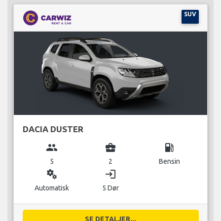
SUV
DACIA DUSTER
group
business_center
local_gas_station
5
2
Bensin
miscellaneous_services
login
Automatisk
5 Dør
SE DETALJER...