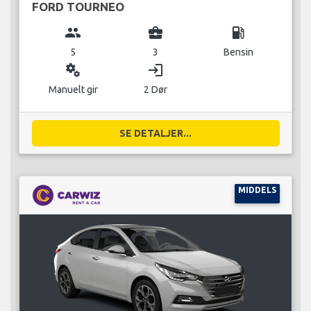
FORD TOURNEO
group
business_center
local_gas_station
5
3
Bensin
miscellaneous_services
login
Manuelt gir
2 Dør
SE DETALJER...
MIDDELS