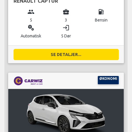
RENAULT CAPTUR
group
business_center
local_gas_station
5
3
Bensin
miscellaneous_services
login
Automatisk
5 Dør
SE DETALJER...
ØKONOMI