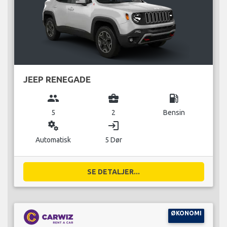
JEEP RENEGADE
group
business_center
local_gas_station
5
2
Bensin
miscellaneous_services
login
Automatisk
5 Dør
SE DETALJER...
ØKONOMI