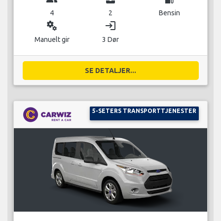
4
2
Bensin
miscellaneous_services
login
Manuelt gir
3 Dør
SE DETALJER...
5-SETERS TRANSPORTTJENESTER