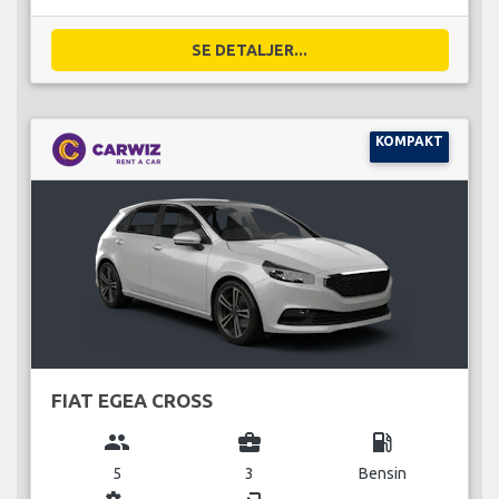
SE DETALJER...
KOMPAKT
FIAT EGEA CROSS
group
business_center
local_gas_station
5
3
Bensin