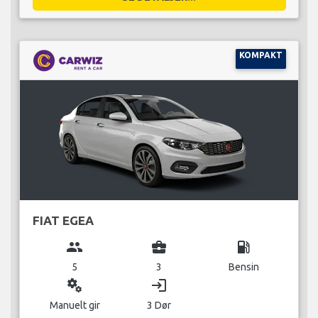
KOMPAKT
FIAT EGEA
group
business_center
local_gas_station
5
3
Bensin
miscellaneous_services
login
Manuelt gir
3 Dør