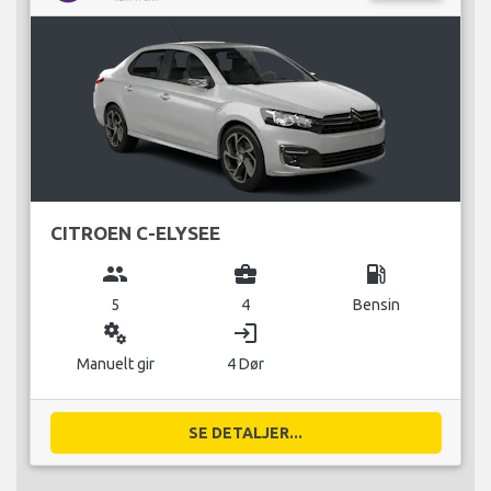
CITROEN C-ELYSEE
group
business_center
local_gas_station
5
4
Bensin
miscellaneous_services
login
Manuelt gir
4 Dør
SE DETALJER...