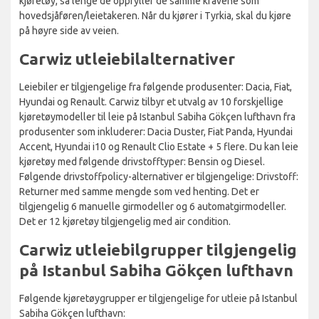
kjøretøy, så lenge de oppfyller de samme kravene som
hovedsjåføren/leietakeren. Når du kjører i Tyrkia, skal du kjøre
på høyre side av veien.
Carwiz utleiebilalternativer
Leiebiler er tilgjengelige fra følgende produsenter: Dacia, Fiat,
Hyundai og Renault. Carwiz tilbyr et utvalg av 10 forskjellige
kjøretøymodeller til leie på Istanbul Sabiha Gökçen lufthavn fra
produsenter som inkluderer: Dacia Duster, Fiat Panda, Hyundai
Accent, Hyundai i10 og Renault Clio Estate + 5 flere. Du kan leie
kjøretøy med følgende drivstofftyper: Bensin og Diesel.
Følgende drivstoffpolicy-alternativer er tilgjengelige: Drivstoff:
Returner med samme mengde som ved henting. Det er
tilgjengelig 6 manuelle girmodeller og 6 automatgirmodeller.
Det er 12 kjøretøy tilgjengelig med air condition.
Carwiz utleiebilgrupper tilgjengelig
på Istanbul Sabiha Gökçen lufthavn
Følgende kjøretøygrupper er tilgjengelige for utleie på Istanbul
Sabiha Gökçen lufthavn: