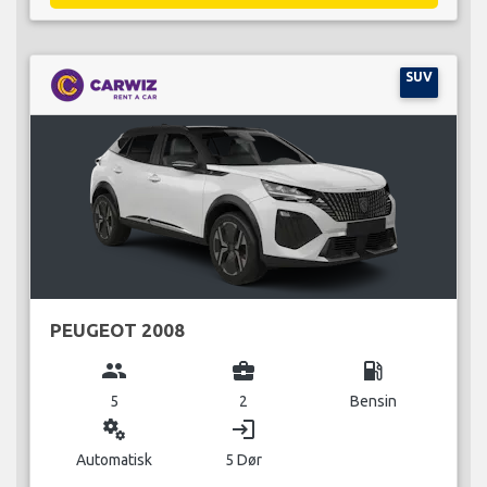
SUV
PEUGEOT 2008
group
business_center
local_gas_station
5
2
Bensin
miscellaneous_services
login
Automatisk
5 Dør