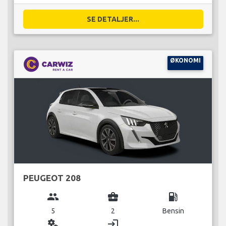
SE DETALJER...
ØKONOMI
PEUGEOT 208
group
business_center
local_gas_station
5
2
Bensin
miscellaneous_services
login