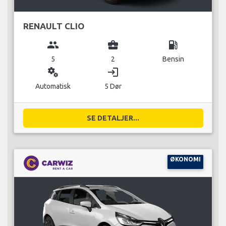
RENAULT CLIO
group
business_center
local_gas_station
5
2
Bensin
miscellaneous_services
login
Automatisk
5 Dør
SE DETALJER...
ØKONOMI