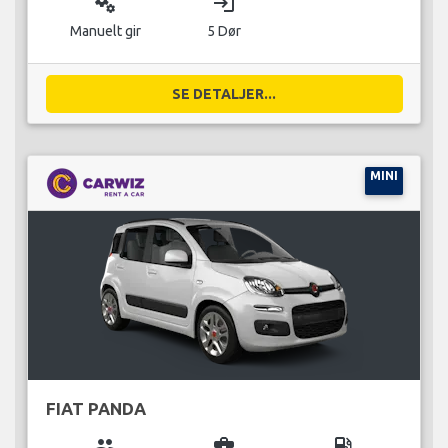
miscellaneous_services
login
Manuelt gir
5 Dør
SE DETALJER...
MINI
FIAT PANDA
group
business_center
local_gas_station