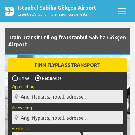
Istanbul Sabiha Gökçen Airport
Essential Airport Informasjon og tjenester
Train Transitt til og fra Istanbul Sabiha Gökçen
Airport
FINN FLYPLASSTRANSPORT
En vei
Returreise
Opphenting
Avlevering
Hentedato