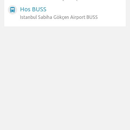
Hos BUSS
directions_bus
Istanbul Sabiha Gökçen Airport BUSS