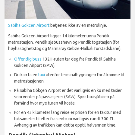
Sabiha Gokcen Airport
betjenes ikke av en metrolinje.
Sabiha Gokcen Airport ligger 14 kilometer unna Pendik
metrostasjon, Pendik sjøbusshavn og Pendik togstasjon (for
høyhastighetstog og Marmaray Gebze-Halkali forstadsbane).
Offentlig buss
132H-ruten tar deg fra Pendik til Sabiha
Gokcen Airport (SAW).
Du kan ta en
taxi
utenfor terminalbygningen for å komme til
metrostasjonen.
På Sabiha Gökçen Airport er det vanligvis en kø med taxier
som venter på passasjerer (SAW). Spør taxisjåføren på
forhånd hvor mye turen vil koste.
For en 45 kilometer lang reise er prisen for en taxitur med
taksameter til eller fra sentrum vanligvis rundt 300 TL.
Avhengig av trafikken kan det ta opptil halvannen time.