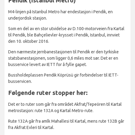
Pendik (Istanbul Metro)
M4-linjen på Istanbul Metro har endestasjon i Pendik, en
underjordisk stasjon.
Som en del av en stor utvidelse av D.100-motorveien fra Kartal
til Pendik, ble Bahçelievler-krysset i Pendik, Istanbul, innviet
den 10. oktober 2016.
Den nærmeste jernbanestasjonen til Pendik er den tyrkiske
statsbanestasjonen, som ligger 0,6 miles mot sør. Det er en
busservice levert av IETT for å fylle gapet.
Bussholdeplassen Pendik Köprüsü gir forbindelser til IETT-
busservicen.
Følgende ruter stopper her:
Det er to ruter som går fra området Akfrat/Tepeören til Kartal
metrostasjon: rute 132A og Kartal Metro-rute.
Rute 132A går fra amlk Mahallesi til Kartal, mens rute 132B går
fra Akfrat Evleri til Kartal.