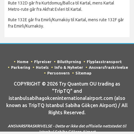
Rute 132D går fra Kurtdomuş/Ballca til Kartal, mens Kartal
Metro-rute går fra Akfrat Evleri til Kartal.
Rute 132E går fra Emirli/Kurnaköy til Kartal, mens rute 132F går
fra Emirli/Kurnaköy.
Home
Flyreiser
Biluthyrning
Flyplasstransport
Parkering
Hotels
Info & Nyheter
Ansvarsfraskrivelse
Personvern
Sitemap
COPYRIGHT © 2026 Try Quantum OU trading as
"TripTQ" and
istanbulsabihagokceninternationalairport.com (also
known as TripTQ Istanbul Sabiha Gökçen Airport) / All
Rights Reserved.
ANSVARSFRASKRIVELSE - Dette er ikke det offisielle nettstedet til
Istanbul Sabiha Gökçen Airport