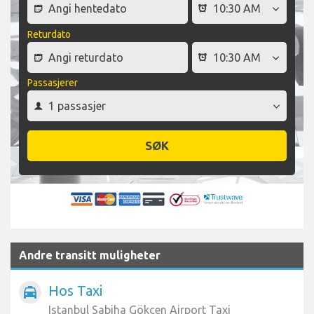
Returdato
Passasjerer
SØK
Andre transitt muligheter
Hos Taxi
local_taxi
Istanbul Sabiha Gökçen Airport Taxi