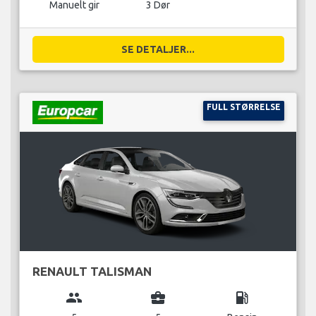
Manuelt gir
3 Dør
SE DETALJER...
FULL STØRRELSE
RENAULT TALISMAN
group
business_center
local_gas_station