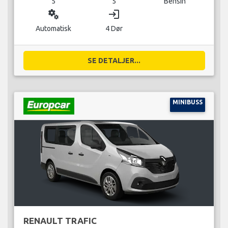
5
5
Bensin
miscellaneous_services
login
Automatisk
4 Dør
SE DETALJER...
MINIBUSS
RENAULT TRAFIC