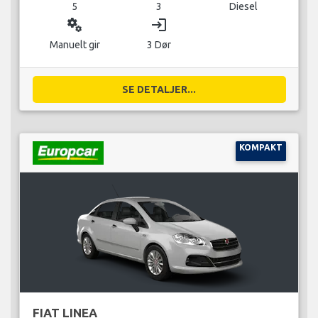
5
3
Diesel
miscellaneous_services
login
Manuelt gir
3 Dør
SE DETALJER...
KOMPAKT
FIAT LINEA