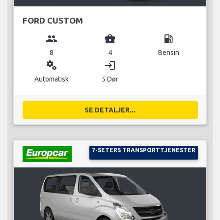
FORD CUSTOM
group
business_center
local_gas_station
8
4
Bensin
miscellaneous_services
login
Automatisk
5 Dør
SE DETALJER...
7-SETERS TRANSPORTTJENESTER