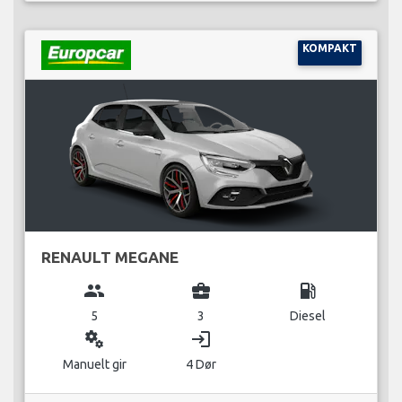
KOMPAKT
RENAULT MEGANE
group
business_center
local_gas_station
5
3
Diesel
miscellaneous_services
login
Manuelt gir
4 Dør