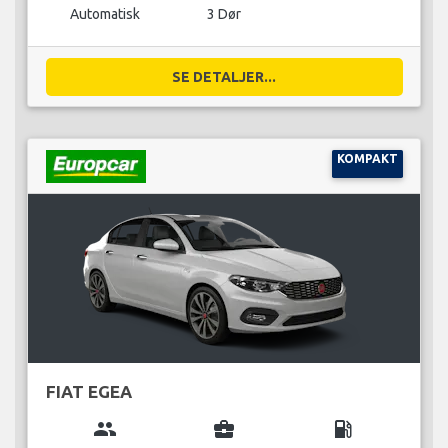
Automatisk
3 Dør
SE DETALJER...
KOMPAKT
FIAT EGEA
group
business_center
local_gas_station