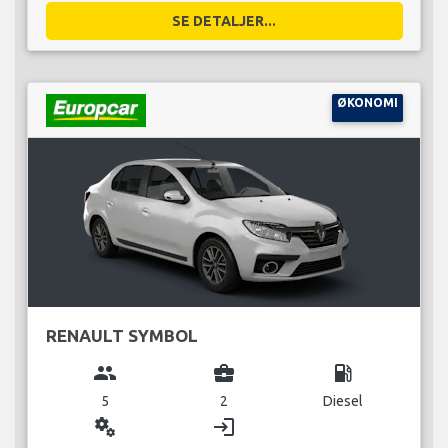
SE DETALJER...
ØKONOMI
RENAULT SYMBOL
group
business_center
local_gas_station
5
2
Diesel
miscellaneous_services
login