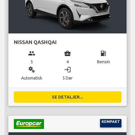
NISSAN QASHQAI
group
business_center
local_gas_station
5
4
Bensin
miscellaneous_services
login
Automatisk
5 Dør
SE DETALJER...
KOMPAKT