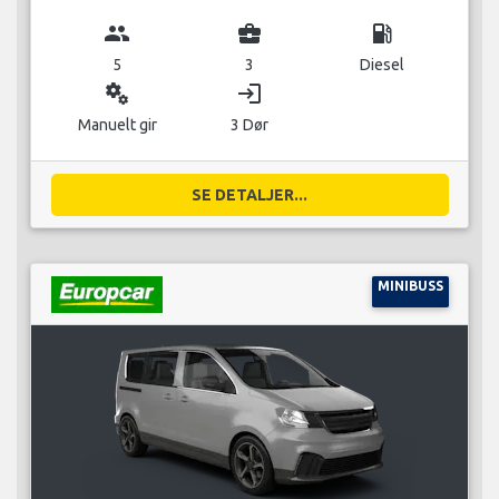
group
business_center
local_gas_station
5
3
Diesel
miscellaneous_services
login
Manuelt gir
3 Dør
SE DETALJER...
MINIBUSS