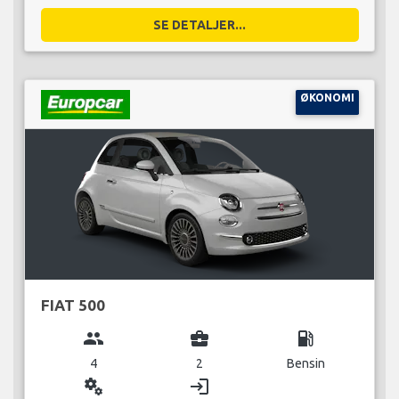
SE DETALJER...
ØKONOMI
FIAT 500
group
business_center
local_gas_station
4
2
Bensin
miscellaneous_services
login