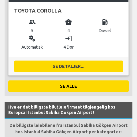
TOYOTA COROLLA
group
business_center
local_gas_station
5
4
Diesel
miscellaneous_services
login
Automatisk
4 Dør
SE DETALJER...
SE ALLE
Hva er det billigste bilutleiefirmaet tilgjengelig hos
Europcar Istanbul Sabiha Gökçen Airport?
De billigste leiebilene fra Istanbul Sabiha Gökçen Airport
hos Istanbul Sabiha Gökçen Airport per kategori er: