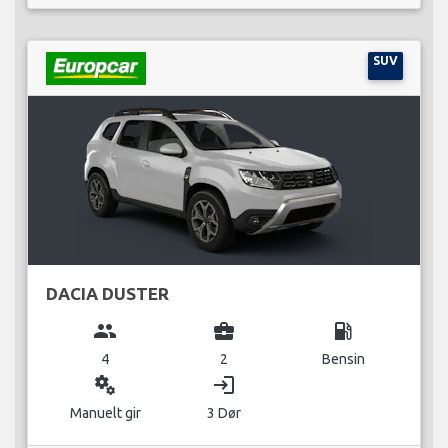
SUV
DACIA DUSTER
group
business_center
local_gas_station
4
2
Bensin
miscellaneous_services
login
Manuelt gir
3 Dør