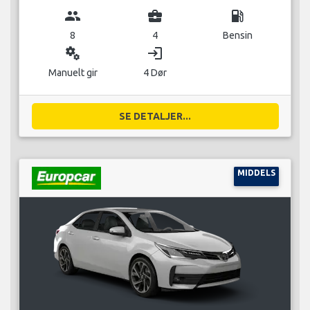
group
business_center
local_gas_station
8
4
Bensin
miscellaneous_services
login
Manuelt gir
4 Dør
SE DETALJER...
MIDDELS