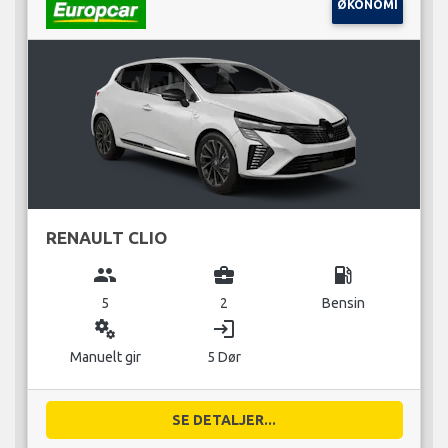
ØKONOMI
RENAULT CLIO
group
business_center
local_gas_station
5
2
Bensin
miscellaneous_services
login
Manuelt gir
5 Dør
SE DETALJER...