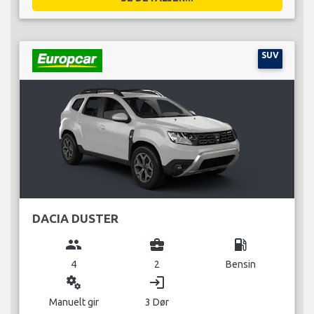
SUV
DACIA DUSTER
group
business_center
local_gas_station
4
2
Bensin
miscellaneous_services
login
Manuelt gir
3 Dør