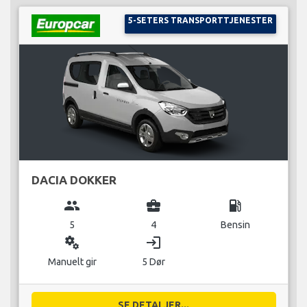
5-SETERS TRANSPORTTJENESTER
DACIA DOKKER
group
business_center
local_gas_station
5
4
Bensin
miscellaneous_services
login
Manuelt gir
5 Dør
SE DETALJER...