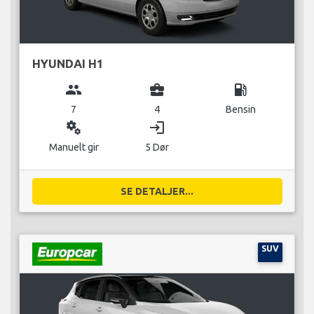
HYUNDAI H1
group
business_center
local_gas_station
7
4
Bensin
miscellaneous_services
login
Manuelt gir
5 Dør
SE DETALJER...
SUV