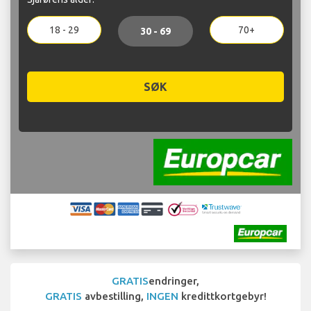
18 - 29
70+
30 - 69
SØK
GRATIS
endringer,
GRATIS
avbestilling,
INGEN
kredittkortgebyr!