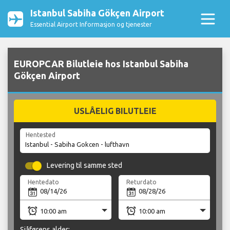
Istanbul Sabiha Gökçen Airport
Essential Airport Informasjon og tjenester
EUROPCAR Bilutleie hos Istanbul Sabiha
Gökçen Airport
USLÅELIG BILUTLEIE
Hentested
Levering til samme sted
Hentedato
Returdato
Sjåførens alder: