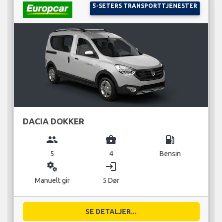
5-SETERS TRANSPORTTJENESTER
DACIA DOKKER
group
business_center
local_gas_station
5
4
Bensin
miscellaneous_services
login
Manuelt gir
5 Dør
SE DETALJER...