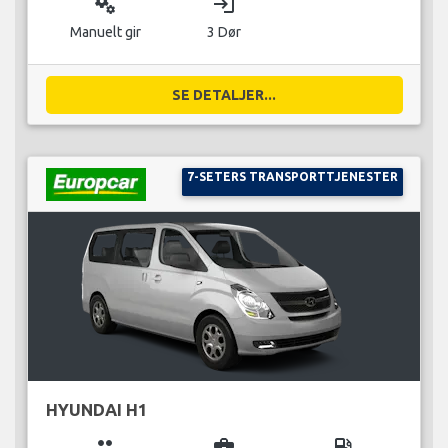
miscellaneous_services
login
Manuelt gir
3 Dør
SE DETALJER...
7-SETERS TRANSPORTTJENESTER
HYUNDAI H1
group
business_center
local_gas_station