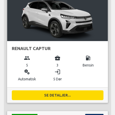
RENAULT CAPTUR
group
business_center
local_gas_station
5
3
Bensin
miscellaneous_services
login
Automatisk
5 Dør
SE DETALJER...