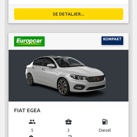
SE DETALJER...
KOMPAKT
FIAT EGEA
group
business_center
local_gas_station
5
3
Diesel