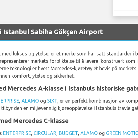
 Istanbul Sabiha Gökçen Airport
ed luksus og ytelse, er et merke som har satt standarder i bil
presenterer merkets forpliktelse til å levere 'konstruert som i
ne teknologi er hvert Mercedes-kjøretøy et bevis på merkets 
innen komfort, ytelse og sikkerhet.
 Mercedes A-klasse i Istanbuls historiske gat
ERPRISE
,
ALAMO
og
SIXT
, er en perfekt kombinasjon av kompa
 tilbyr den en miljøvennlig kjøreopplevelse i Istanbuls travle gat
l med Mercedes C-klasse
os
ENTERPRISE
,
CIRCULAR
,
BUDGET
,
ALAMO
og
GREEN MOTI