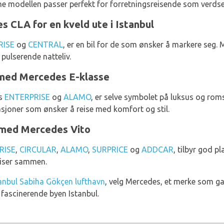
e modellen passer perfekt for forretningsreisende som verdset
s CLA for en kveld ute i Istanbul
RISE
og
CENTRAL
, er en bil for de som ønsker å markere seg. 
 pulserende natteliv.
 med Mercedes E-klasse
os
ENTERPRISE
og
ALAMO
, er selve symbolet på luksus og roms
gasjoner som ønsker å reise med komfort og stil.
e med Mercedes Vito
RISE
,
CIRCULAR
,
ALAMO
,
SURPRICE
og
ADDCAR
, tilbyr god p
eiser sammen.
stanbul Sabiha Gökçen lufthavn
, velg Mercedes, et merke som ga
 fascinerende byen Istanbul.