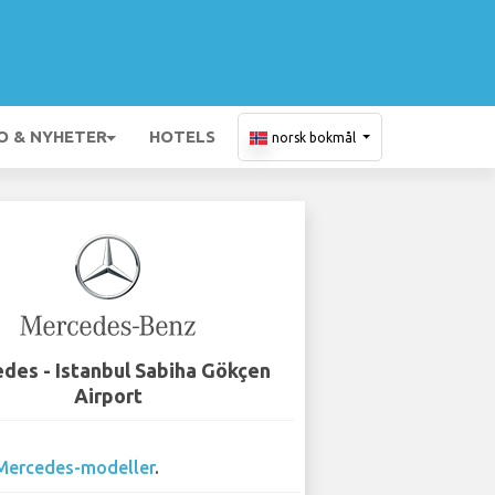
O & NYHETER
HOTELS
norsk bokmål
des - Istanbul Sabiha Gökçen
Airport
Mercedes-modeller
.