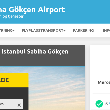
ha Gökçen Airport
n og tjenester
YRNING
FLYPLASSTRANSPORT
PARKERING
INF
s Istanbul Sabiha Gökçen
LEIE
Merce
check_circle
6