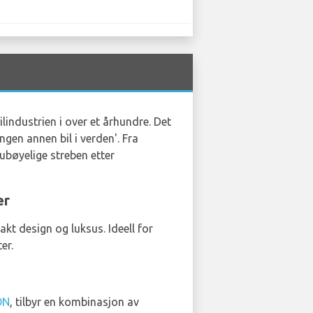
industrien i over et århundre. Det
ngen annen bil i verden'. Fra
ubøyelige streben etter
er
kt design og luksus. Ideell for
er.
ON
, tilbyr en kombinasjon av