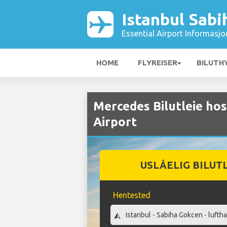
Istanbul Sabi
Essential Airport Informasjo
HOME
FLYREISER
BILUTH
Mercedes Bilutleie ho
Airport
USLÅELIG BILUT
Hentested