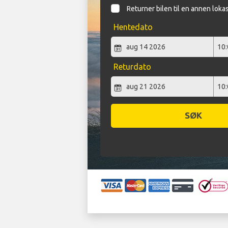
Returner bilen til en annen loka
Hentedato
Returdato
SØK