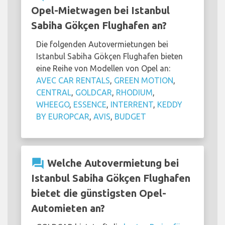
Opel-Mietwagen bei Istanbul
Sabiha Gökçen Flughafen an?
Die folgenden Autovermietungen bei
Istanbul Sabiha Gökçen Flughafen bieten
eine Reihe von Modellen von Opel an:
AVEC CAR RENTALS
,
GREEN MOTION
,
CENTRAL
,
GOLDCAR
,
RHODIUM
,
WHEEGO
,
ESSENCE
,
INTERRENT
,
KEDDY
BY EUROPCAR
,
AVIS
,
BUDGET
question_answer
Welche Autovermietung bei
Istanbul Sabiha Gökçen Flughafen
bietet die günstigsten Opel-
Automieten an?