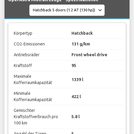
Körpertyp
Hatchback
CO2-Emissionen
131 g/km
Antriebsräder
Front wheel drive
Kraftstoff
95
Maximale
1339 l
Kofferraumkapazität
Minimale
422 l
Kofferraumkapazität
Gemischter
Kraftstoffverbrauch pro
5.8 l
100 km
Anzahl der Türen
5