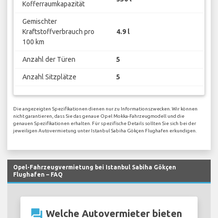
Kofferraumkapazität
Gemischter
Kraftstoffverbrauch pro
4.9 l
100 km
Anzahl der Türen
5
Anzahl Sitzplätze
5
Die angezeigten Spezifikationen dienen nur zu Informationszwecken. Wir können
nicht garantieren, dass Sie das genaue Opel Mokka-Fahrzeugmodell und die
genauen Spezifikationen erhalten. Für spezifische Details sollten Sie sich bei der
jeweiligen Autovermietung unter Istanbul Sabiha Gökçen Flughafen erkundigen.
Opel-Fahrzeugvermietung bei Istanbul Sabiha Gökçen
Flughafen – FAQ
question_answer
Welche Autovermieter bieten