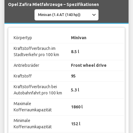
Opel Zafira Mietfahrzeuge – Spezifikationen
Körpertyp
Minivan
Kraftstoffverbrauch im
8.5 l
Stadtverkehr pro 100 km
Antriebsräder
Front wheel drive
Kraftstoff
95
Kraftstoffverbrauch bei
5.3 l
Autobahnfahrt pro 100 km
Maximale
1860 l
Kofferraumkapazität
Minimale
152 l
Kofferraumkapazität