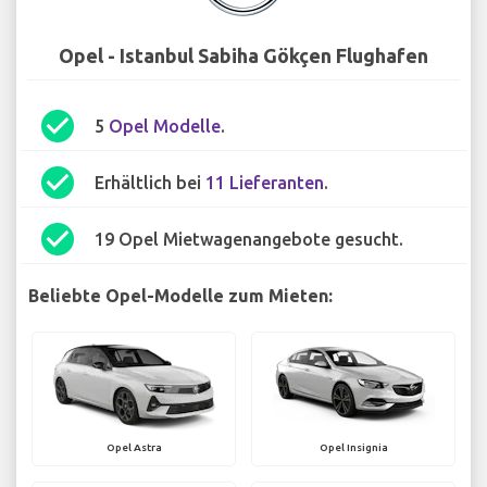
Opel - Istanbul Sabiha Gökçen Flughafen
check_circle
5
Opel Modelle
.
check_circle
Erhältlich bei
11 Lieferanten
.
check_circle
19 Opel Mietwagenangebote gesucht.
Beliebte Opel-Modelle zum Mieten:
Opel Astra
Opel Insignia