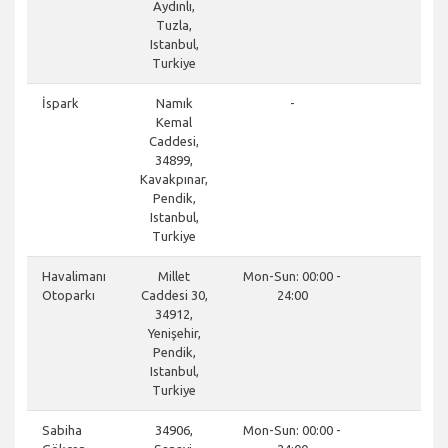
Aydınlı,
Tuzla,
Istanbul,
Turkiye
clos
İspark
Namık
-
Kemal
Caddesi,
34899,
Kavakpınar,
Pendik,
Istanbul,
Turkiye
clos
Havalimanı
Millet
Mon-Sun: 00:00 -
Otoparkı
Caddesi 30,
24:00
34912,
Yenişehir,
Pendik,
Istanbul,
Turkiye
don
Sabiha
34906,
Mon-Sun: 00:00 -