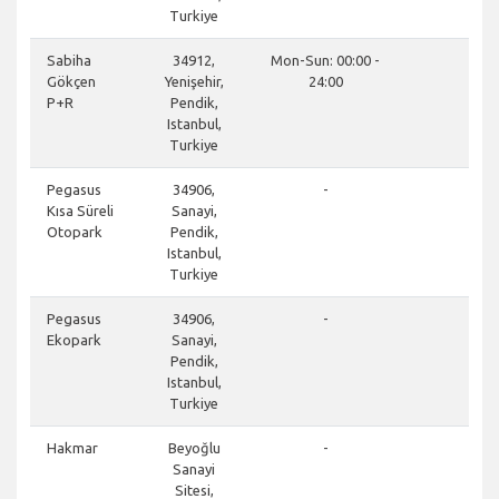
Turkiye
clos
Sabiha
34912,
Mon-Sun: 00:00 -
Gökçen
Yenişehir,
24:00
P+R
Pendik,
Istanbul,
Turkiye
clos
Pegasus
34906,
-
Kısa Süreli
Sanayi,
Otopark
Pendik,
Istanbul,
Turkiye
clos
Pegasus
34906,
-
Ekopark
Sanayi,
Pendik,
Istanbul,
Turkiye
clos
Hakmar
Beyoğlu
-
Sanayi
Sitesi,