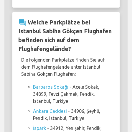
question_answer
Welche Parkplätze bei
Istanbul Sabiha Gökçen Flughafen
befinden sich auf dem
Flughafengelände?
Die folgenden Parkplätze finden Sie auf
dem Flughafengelände unter Istanbul
Sabiha Gökçen Flughafen:
Barbaros Sokağı
- Acele Sokak,
34899, Fevzi Çakmak, Pendik,
Istanbul, Turkiye
Ankara Caddesi
- 34906, Şeyhli,
Pendik, Istanbul, Turkiye
İspark
- 34912, Yenişehir, Pendik,