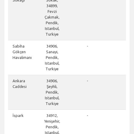
34899,
Fevzi
Çakmak,
Pendik,
Istanbul,
Turkiye
don
Sabiha
34906,
-
Gökçen
Sanayi,
Havalimanı
Pendik,
Istanbul,
Turkiye
clos
Ankara
34906,
-
Caddesi
Şeyhli,
Pendik,
Istanbul,
Turkiye
clos
İspark
34912,
-
Yenişehir,
Pendik,
Istanbul,