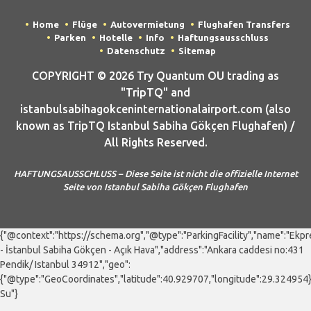
Home
Flüge
Autovermietung
Flughafen Transfers
Parken
Hotelle
Info
Haftungsausschluss
Datenschutz
Sitemap
COPYRIGHT © 2026 Try Quantum OU trading as
"TripTQ" and
istanbulsabihagokceninternationalairport.com (also
known as TripTQ Istanbul Sabiha Gökçen Flughafen) /
All Rights Reserved.
HAFTUNGSAUSSCHLUSS – Diese Seite ist nicht die offizielle Internet
Seite von Istanbul Sabiha Gökçen Flughafen
{"@context":"https://schema.org","@type":"ParkingFacility","name":"Ekp
- İstanbul Sabiha Gökçen - Açık Hava","address":"Ankara caddesi no:431
Pendik/ Istanbul 34912","geo":
{"@type":"GeoCoordinates","latitude":40.929707,"longitude":29.324954
Su"}