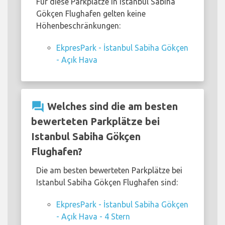
Für diese Parkplätze in Istanbul Sabiha
Gökçen Flughafen gelten keine
Höhenbeschränkungen:
EkpresPark - İstanbul Sabiha Gökçen
- Açık Hava
question_answer
Welches sind die am besten
bewerteten Parkplätze bei
Istanbul Sabiha Gökçen
Flughafen?
Die am besten bewerteten Parkplätze bei
Istanbul Sabiha Gökçen Flughafen sind:
EkpresPark - İstanbul Sabiha Gökçen
- Açık Hava - 4 Stern