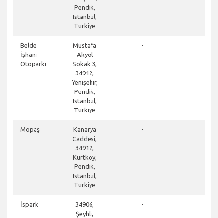
Pendik,
Istanbul,
Turkiye
clos
Belde
Mustafa
-
İşhanı
Akyol
Otoparkı
Sokak 3,
34912,
Yenişehir,
Pendik,
Istanbul,
Turkiye
clos
Mopaş
Kanarya
-
Caddesi,
34912,
Kurtköy,
Pendik,
Istanbul,
Turkiye
clos
İspark
34906,
-
Şeyhli,