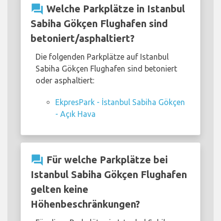
question_answer
Welche Parkplätze in Istanbul
Sabiha Gökçen Flughafen sind
betoniert/asphaltiert?
Die folgenden Parkplätze auf Istanbul
Sabiha Gökçen Flughafen sind betoniert
oder asphaltiert:
EkpresPark - İstanbul Sabiha Gökçen
- Açık Hava
question_answer
Für welche Parkplätze bei
Istanbul Sabiha Gökçen Flughafen
gelten keine
Höhenbeschränkungen?