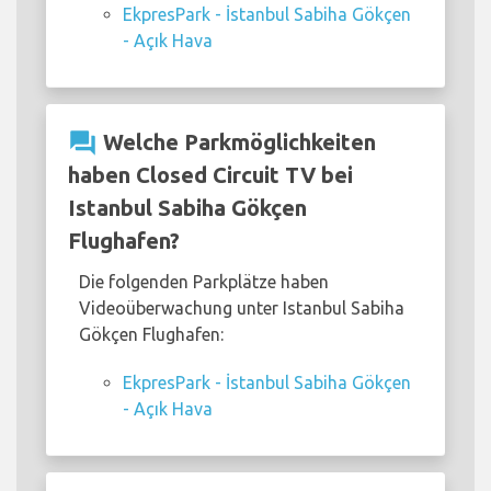
EkpresPark - İstanbul Sabiha Gökçen
- Açık Hava
question_answer
Welche Parkmöglichkeiten
haben Closed Circuit TV bei
Istanbul Sabiha Gökçen
Flughafen?
Die folgenden Parkplätze haben
Videoüberwachung unter Istanbul Sabiha
Gökçen Flughafen:
EkpresPark - İstanbul Sabiha Gökçen
- Açık Hava