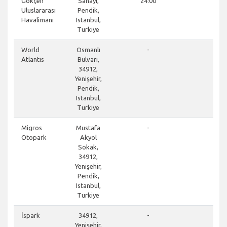
Gökçen
Sanayi,
24:00
Uluslararası
Pendik,
Havalimanı
Istanbul,
Turkiye
clos
World
Osmanlı
-
Atlantis
Bulvarı,
34912,
Yenişehir,
Pendik,
Istanbul,
Turkiye
clos
Migros
Mustafa
-
Otopark
Akyol
Sokak,
34912,
Yenişehir,
Pendik,
Istanbul,
Turkiye
clos
İspark
34912,
-
Yenişehir,