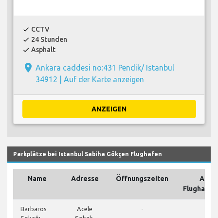
CCTV
check
24 Stunden
check
Asphalt
check
place
Ankara caddesi no:431 Pendik/ Istanbul
34912 |
Auf der Karte anzeigen
ANZEIGEN
Parkplätze bei Istanbul Sabiha Gökçen Flughafen
Name
Adresse
Öffnungszeiten
Auf 
Flughafen
clos
Barbaros
Acele
-
Sokağı
Sokak,