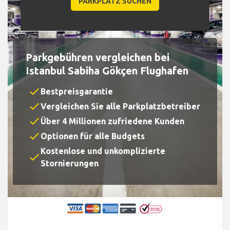
Parkgebühren vergleichen bei
Istanbul Sabiha Gökçen Flughafen
check
Bestpreisgarantie
check
Vergleichen Sie alle Parkplatzbetreiber
check
Über 4 Millionen zufriedene Kunden
check
Optionen für alle Budgets
Kostenlose und unkomplizierte
check
Stornierungen