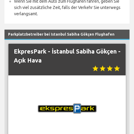
Wenn Sie mit dem Auto zum Flughafen fahren, geben Sie
sich viel zusätzliche Zeit, falls der Verkehr Sie unterwegs
verlangsamt.
Parkplatzbetreiber bei Istanbul Sabiha Gökçen Flughafen
EkpresPark - İstanbul Sabiha Gökçen -
Açık Hava
star
star
star
star