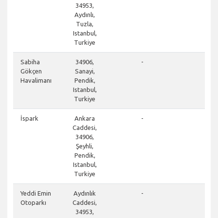
34953,
Aydınlı,
Tuzla,
Istanbul,
Turkiye
don
Sabiha
34906,
-
Gökçen
Sanayi,
Havalimanı
Pendik,
Istanbul,
Turkiye
clos
İspark
Ankara
-
Caddesi,
34906,
Şeyhli,
Pendik,
Istanbul,
Turkiye
clos
Yeddi Emin
Aydınlık
-
Otoparkı
Caddesi,
34953,