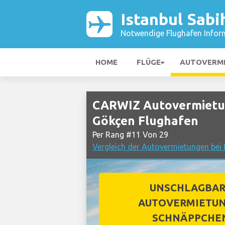
Istanbul Sab
Notwendige Flughafen Infor
HOME
FLÜGE
AUTOVERM
CARWIZ Autovermietun
Gökçen Flughafen
Per Rang #11 Von 29
Vergleich der Autovermietungen bei 
UNSCHLAGBA
AUTOVERMIETUN
SCHNÄPPCHE