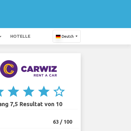
HOTELLE
Deutch
ar
star
star
star
star_border
ang 7,5 Resultat von 10
63 / 100