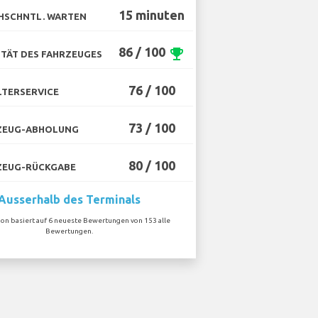
15 minuten
HSCHNTL. WARTEN
86 / 100
emoji_events
TÄT DES FAHRZEUGES
76 / 100
TERSERVICE
73 / 100
ZEUG-ABHOLUNG
80 / 100
ZEUG-RÜCKGABE
Ausserhalb des Terminals
ion basiert auf 6 neueste Bewertungen von 153 alle
Bewertungen.