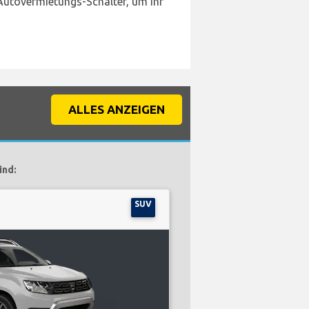
Autovermietungs-Schalter, um Ihr
ALLES ANZEIGEN
ind:
SUV