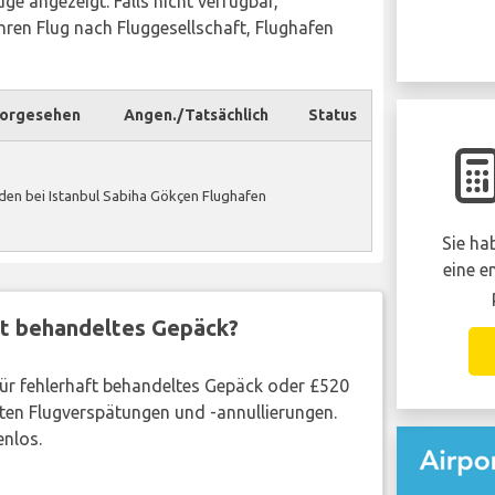
ge angezeigt. Falls nicht verfügbar,
ren Flug nach Fluggesellschaft, Flughafen
orgesehen
Angen./Tatsächlich
Status
en bei Istanbul Sabiha Gökçen Flughafen
Sie ha
eine e
ft behandeltes Gepäck?
 für fehlerhaft behandeltes Gepäck oder £520
ten Flugverspätungen und -annullierungen.
enlos.