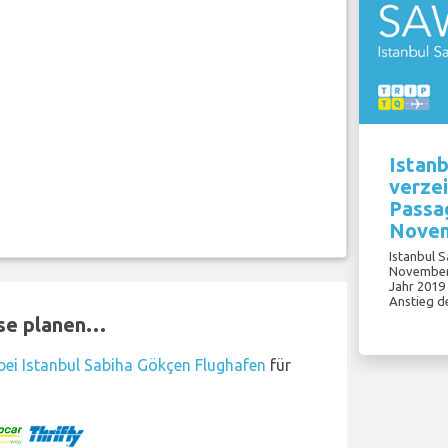
Istanb
verzei
Passa
Novem
Istanbul 
November 
Jahr 2019
Anstieg d
ise planen…
ei Istanbul Sabiha Gökçen Flughafen
für