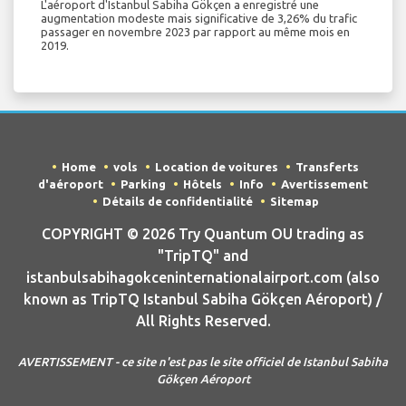
L'aéroport d'Istanbul Sabiha Gökçen a enregistré une
augmentation modeste mais significative de 3,26% du trafic
passager en novembre 2023 par rapport au même mois en
2019.
Home
vols
Location de voitures
Transferts
d'aéroport
Parking
Hôtels
Info
Avertissement
Détails de confidentialité
Sitemap
COPYRIGHT © 2026 Try Quantum OU trading as
"TripTQ" and
istanbulsabihagokceninternationalairport.com (also
known as TripTQ Istanbul Sabiha Gökçen Aéroport) /
All Rights Reserved.
AVERTISSEMENT - ce site n'est pas le site officiel de Istanbul Sabiha
Gökçen Aéroport