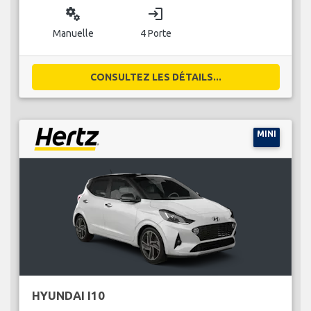
miscellaneous_services
login
Manuelle
4 Porte
CONSULTEZ LES DÉTAILS...
MINI
HYUNDAI I10