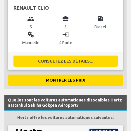
RENAULT CLIO
group
business_center
local_gas_station
5
2
Diesel
miscellaneous_services
login
Manuelle
4 Porte
CONSULTEZ LES DÉTAILS...
MONTRER LES PRIX
Quelles sont les voitures automatiques disponibles Hertz
à Istanbul Sabiha Gökçen Aéroport?
Hertz offre les voitures automatiques suivantes: