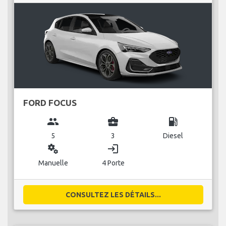
FORD FOCUS
group
business_center
local_gas_station
5
3
Diesel
miscellaneous_services
login
Manuelle
4 Porte
CONSULTEZ LES DÉTAILS...