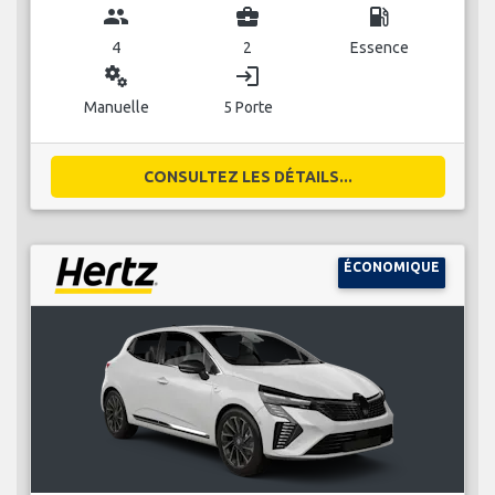
group
business_center
local_gas_station
4
2
Essence
miscellaneous_services
login
Manuelle
5 Porte
CONSULTEZ LES DÉTAILS...
ÉCONOMIQUE