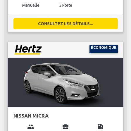
Manuelle
5 Porte
CONSULTEZ LES DÉTAILS...
ÉCONOMIQUE
NISSAN MICRA
group
business_center
local_gas_station