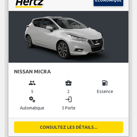
ÉCONOMIQUE
NISSAN MICRA
group
business_center
local_gas_station
5
2
Essence
miscellaneous_services
login
Automatique
5 Porte
CONSULTEZ LES DÉTAILS...