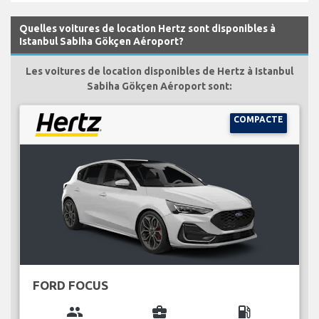
Quelles voitures de location Hertz sont disponibles à
Istanbul Sabiha Gökçen Aéroport?
Les voitures de location disponibles de Hertz à Istanbul
Sabiha Gökçen Aéroport sont:
COMPACTE
FORD FOCUS
group
business_center
local_gas_station