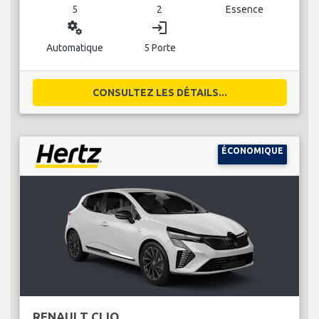
5
2
Essence
miscellaneous_services
login
Automatique
5 Porte
CONSULTEZ LES DÉTAILS...
ÉCONOMIQUE
RENAULT CLIO