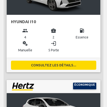
HYUNDAI I10
group
business_center
local_gas_station
4
2
Essence
miscellaneous_services
login
Manuelle
5 Porte
CONSULTEZ LES DÉTAILS...
ÉCONOMIQUE