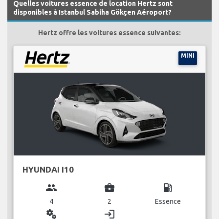
Quelles voitures essence de location Hertz sont
disponibles à Istanbul Sabiha Gökçen Aéroport?
Hertz offre les voitures essence suivantes:
MINI
HYUNDAI I10
group
business_center
local_gas_station
4
2
Essence
miscellaneous_services
login