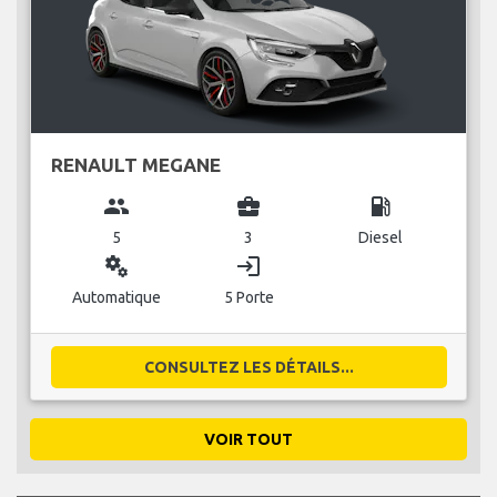
RENAULT MEGANE
group
business_center
local_gas_station
5
3
Diesel
miscellaneous_services
login
Automatique
5 Porte
CONSULTEZ LES DÉTAILS...
VOIR TOUT