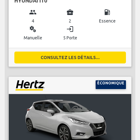
HYUNDAI I10
group
business_center
local_gas_station
4
2
Essence
miscellaneous_services
login
Manuelle
5 Porte
CONSULTEZ LES DÉTAILS...
ÉCONOMIQUE