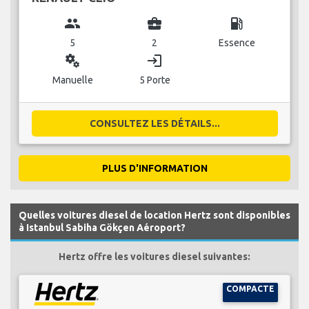
group
business_center
local_gas_station
5
2
Essence
miscellaneous_services
login
Manuelle
5 Porte
CONSULTEZ LES DÉTAILS...
PLUS D'INFORMATION
Quelles voitures diesel de location Hertz sont disponibles
à Istanbul Sabiha Gökçen Aéroport?
Hertz offre les voitures diesel suivantes:
COMPACTE