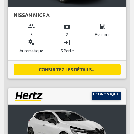
NISSAN MICRA
group
business_center
local_gas_station
5
2
Essence
miscellaneous_services
login
Automatique
5 Porte
CONSULTEZ LES DÉTAILS...
ÉCONOMIQUE