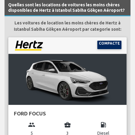
Quelles sont les locations de voitures les moins chères
disponibles de Hertz à Istanbul Sabiha Gökçen Aéroport?
Les voitures de location les moins chères de Hertz à
Istanbul Sabiha Gökçen Aéroport par categorie sont:
COMPACTE
FORD FOCUS
group
business_center
local_gas_station
5
3
Diesel