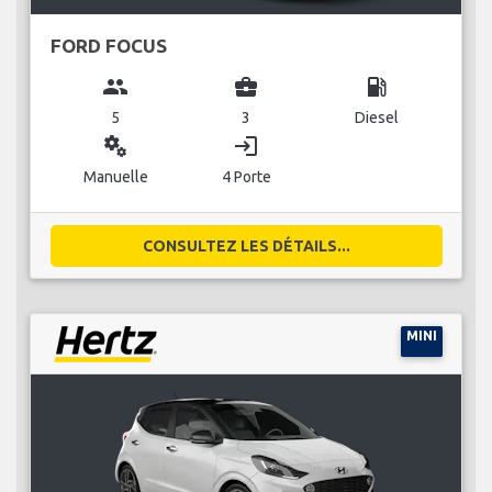
FORD FOCUS
group
business_center
local_gas_station
5
3
Diesel
miscellaneous_services
login
Manuelle
4 Porte
CONSULTEZ LES DÉTAILS...
MINI