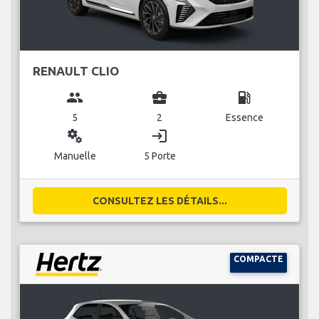
RENAULT CLIO
group
business_center
local_gas_station
5
2
Essence
miscellaneous_services
login
Manuelle
5 Porte
CONSULTEZ LES DÉTAILS...
COMPACTE