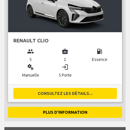
RENAULT CLIO
group
business_center
local_gas_station
5
2
Essence
miscellaneous_services
login
Manuelle
5 Porte
CONSULTEZ LES DÉTAILS...
PLUS D'INFORMATION