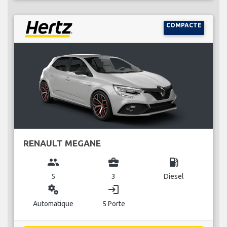
COMPACTE
RENAULT MEGANE
group
business_center
local_gas_station
5
3
Diesel
miscellaneous_services
login
Automatique
5 Porte