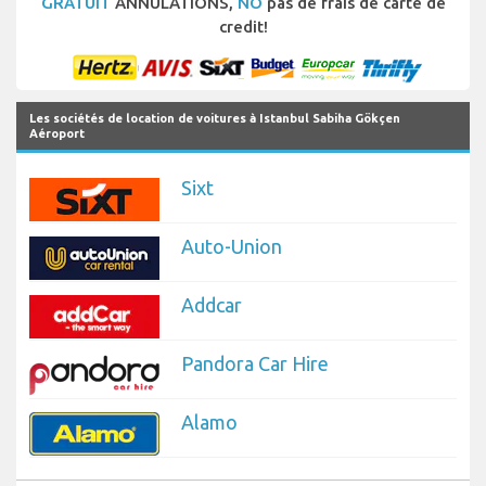
GRATUIT
ANNULATIONS,
NO
pas de frais de carte de
credit!
Les sociétés de location de voitures à Istanbul Sabiha Gökçen
Aéroport
Sixt
Auto-Union
Addcar
Pandora Car Hire
Alamo