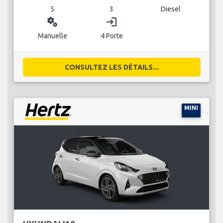
5
3
Diesel
miscellaneous_services
login
Manuelle
4 Porte
CONSULTEZ LES DÉTAILS...
MINI