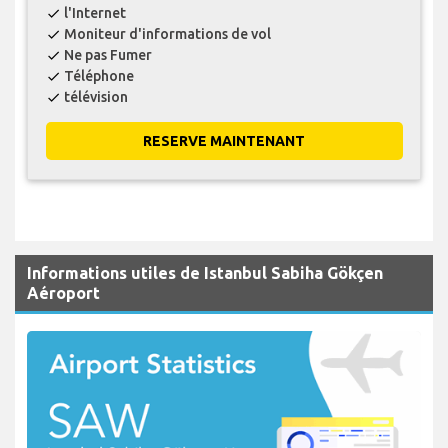
l'Internet
check
Moniteur d'informations de vol
check
Ne pas Fumer
check
Téléphone
check
télévision
check
RESERVE MAINTENANT
Informations utiles de Istanbul Sabiha Gökçen
Aéroport