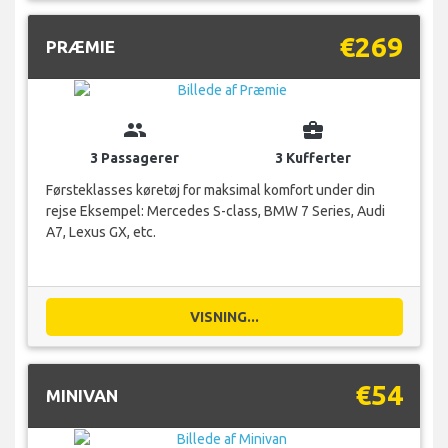
€269
PRÆMIE
group
business_center
3 Passagerer
3 Kufferter
Førsteklasses køretøj for maksimal komfort under din
rejse Eksempel: Mercedes S-class, BMW 7 Series, Audi
A7, Lexus GX, etc.
VISNING...
€54
MINIVAN