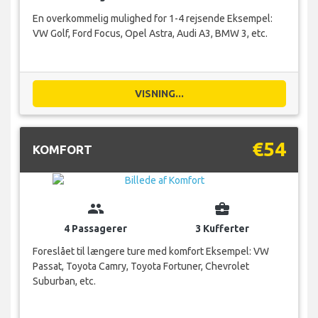
En overkommelig mulighed for 1-4 rejsende Eksempel:
VW Golf, Ford Focus, Opel Astra, Audi A3, BMW 3, etc.
VISNING...
€54
KOMFORT
group
business_center
4 Passagerer
3 Kufferter
Foreslået til længere ture med komfort Eksempel: VW
Passat, Toyota Camry, Toyota Fortuner, Chevrolet
Suburban, etc.