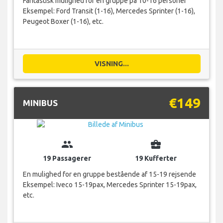
Fantastisk mulighed for en gruppe på 10-16 personer
Eksempel: Ford Transit (1-16), Mercedes Sprinter (1-16),
Peugeot Boxer (1-16), etc.
VISNING...
€149
MINIBUS
group
business_center
19 Passagerer
19 Kufferter
En mulighed for en gruppe bestående af 15-19 rejsende
Eksempel: Iveco 15-19pax, Mercedes Sprinter 15-19pax,
etc.