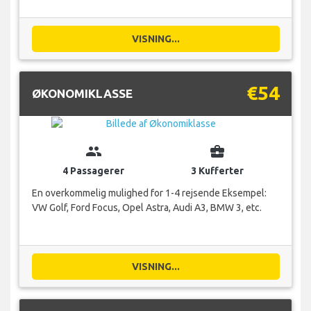
VISNING...
€54
ØKONOMIKLASSE
group
business_center
4 Passagerer
3 Kufferter
En overkommelig mulighed for 1-4 rejsende Eksempel:
VW Golf, Ford Focus, Opel Astra, Audi A3, BMW 3, etc.
VISNING...