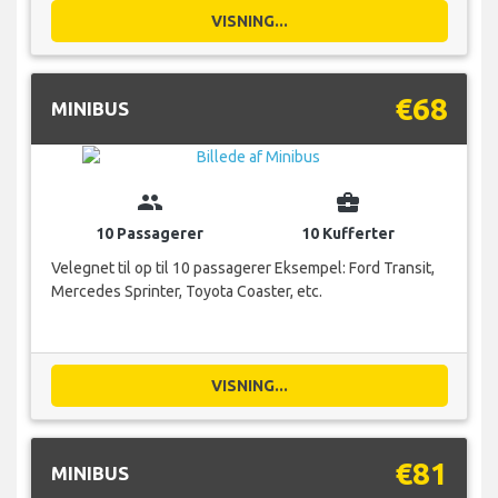
VISNING...
€68
MINIBUS
group
business_center
10 Passagerer
10 Kufferter
Velegnet til op til 10 passagerer Eksempel: Ford Transit,
Mercedes Sprinter, Toyota Coaster, etc.
VISNING...
€81
MINIBUS