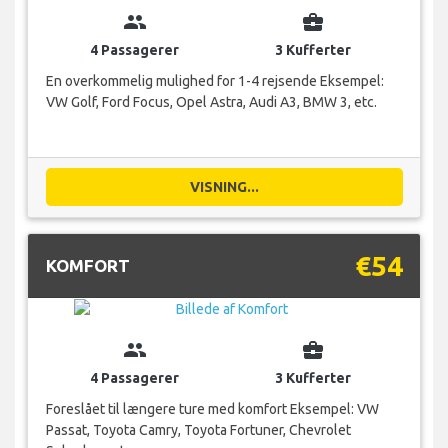
group
business_center
4 Passagerer
3 Kufferter
En overkommelig mulighed for 1-4 rejsende Eksempel:
VW Golf, Ford Focus, Opel Astra, Audi A3, BMW 3, etc.
VISNING...
€54
KOMFORT
group
business_center
4 Passagerer
3 Kufferter
Foreslået til længere ture med komfort Eksempel: VW
Passat, Toyota Camry, Toyota Fortuner, Chevrolet