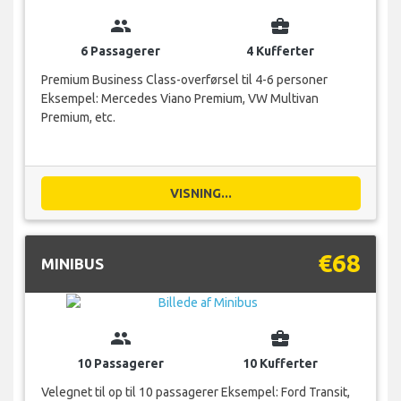
group
business_center
6 Passagerer
4 Kufferter
Premium Business Class-overførsel til 4-6 personer
Eksempel: Mercedes Viano Premium, VW Multivan
Premium, etc.
VISNING...
€68
MINIBUS
group
business_center
10 Passagerer
10 Kufferter
Velegnet til op til 10 passagerer Eksempel: Ford Transit,