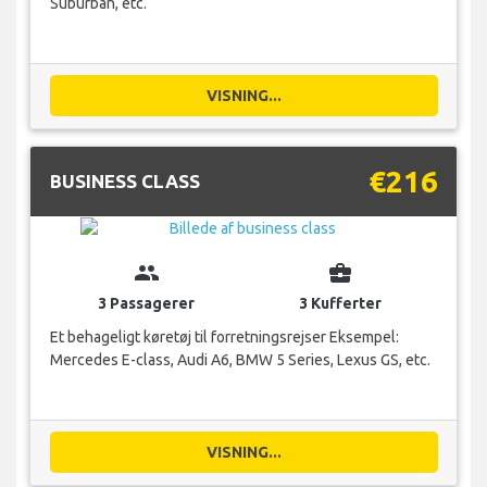
Suburban, etc.
VISNING...
€216
BUSINESS CLASS
group
business_center
3 Passagerer
3 Kufferter
Et behageligt køretøj til forretningsrejser Eksempel:
Mercedes E-class, Audi A6, BMW 5 Series, Lexus GS, etc.
VISNING...