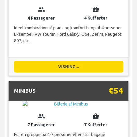
group
business_center
4 Passagerer
4 Kufferter
Ideel kombination af plads og komfort til op til 4 personer
Eksempel: VW Touran, Ford Galaxy, Opel Zefira, Peugeot
807, etc.
VISNING...
€54
MINIBUS
group
business_center
7 Passagerer
7 Kufferter
For en gruppe på 4-7 personer eller stor bagage