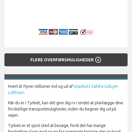
arrow_circle_down
FLERE OVERFØRSMULIGHEDER
Hvert år flyver millioner ind og ud af
Istanbuls Sabiha Gökçen
Lufthavn
.
Når du er i Tyrkiet, kan det give dig ro i sindet at planlægge dine
forskellige transportmuligheder, inden du begiver dig ud på
vejen.
Tyrkiet er et sjovt sted at besøge, fordi det har mange
forskellige slags mad og en fascinerende historie. Her er hvad