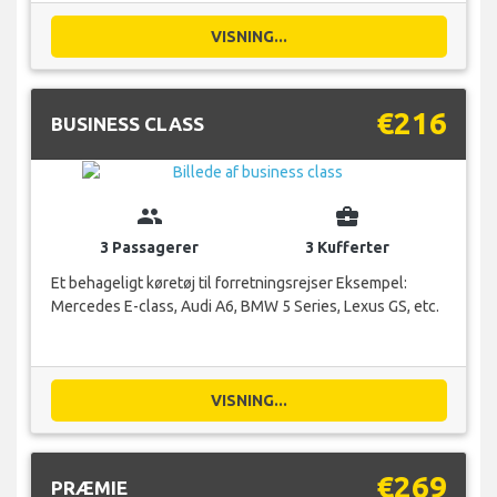
VISNING...
€216
BUSINESS CLASS
group
business_center
3 Passagerer
3 Kufferter
Et behageligt køretøj til forretningsrejser Eksempel:
Mercedes E-class, Audi A6, BMW 5 Series, Lexus GS, etc.
VISNING...
€269
PRÆMIE