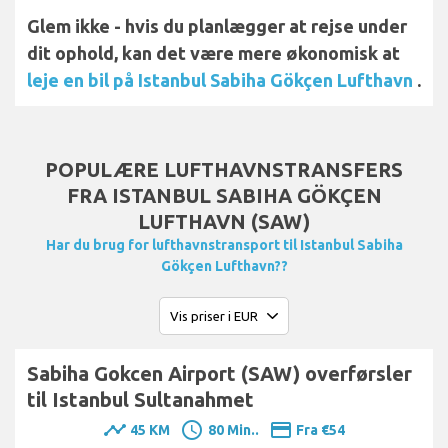
Glem ikke - hvis du planlægger at rejse under
dit ophold, kan det være mere økonomisk at
leje en bil på Istanbul Sabiha Gökçen Lufthavn
.
POPULÆRE LUFTHAVNSTRANSFERS
FRA ISTANBUL SABIHA GÖKÇEN
LUFTHAVN (SAW)
Har du brug for lufthavnstransport til Istanbul Sabiha
Gökçen Lufthavn??
Sabiha Gokcen Airport (SAW) overførsler
til Istanbul Sultanahmet
timeline
schedule
payment
45 KM
80 Min..
Fra €54