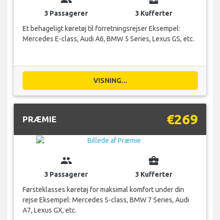
3 Passagerer
3 Kufferter
Et behageligt køretøj til forretningsrejser Eksempel:
Mercedes E-class, Audi A6, BMW 5 Series, Lexus GS, etc.
VISNING...
€269
PRÆMIE
group
business_center
3 Passagerer
3 Kufferter
Førsteklasses køretøj for maksimal komfort under din
rejse Eksempel: Mercedes S-class, BMW 7 Series, Audi
A7, Lexus GX, etc.