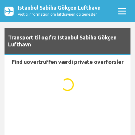
Istanbul Sabiha Gökçen Lufthavn
Vigtig information om lufthavnen og tjenester
Transport til og fra Istanbul Sabiha Gökçen
Lufthavn
Find uovertruffen værdi private overførsler
...