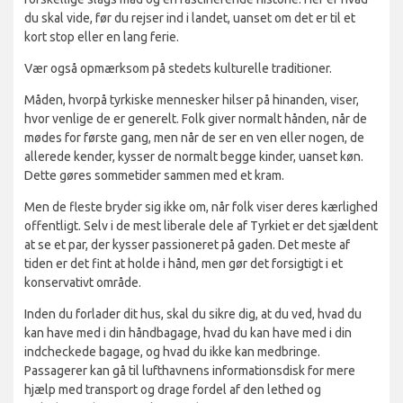
du skal vide, før du rejser ind i landet, uanset om det er til et
kort stop eller en lang ferie.
Vær også opmærksom på stedets kulturelle traditioner.
Måden, hvorpå tyrkiske mennesker hilser på hinanden, viser,
hvor venlige de er generelt. Folk giver normalt hånden, når de
mødes for første gang, men når de ser en ven eller nogen, de
allerede kender, kysser de normalt begge kinder, uanset køn.
Dette gøres sommetider sammen med et kram.
Men de fleste bryder sig ikke om, når folk viser deres kærlighed
offentligt. Selv i de mest liberale dele af Tyrkiet er det sjældent
at se et par, der kysser passioneret på gaden. Det meste af
tiden er det fint at holde i hånd, men gør det forsigtigt i et
konservativt område.
Inden du forlader dit hus, skal du sikre dig, at du ved, hvad du
kan have med i din håndbagage, hvad du kan have med i din
indcheckede bagage, og hvad du ikke kan medbringe.
Passagerer kan gå til lufthavnens informationsdisk for mere
hjælp med transport og drage fordel af den lethed og