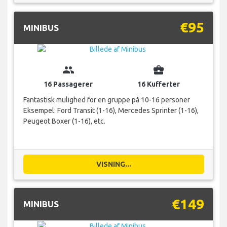
€95
MINIBUS
group
business_center
16 Passagerer
16 Kufferter
Fantastisk mulighed for en gruppe på 10-16 personer
Eksempel: Ford Transit (1-16), Mercedes Sprinter (1-16),
Peugeot Boxer (1-16), etc.
VISNING...
€149
MINIBUS