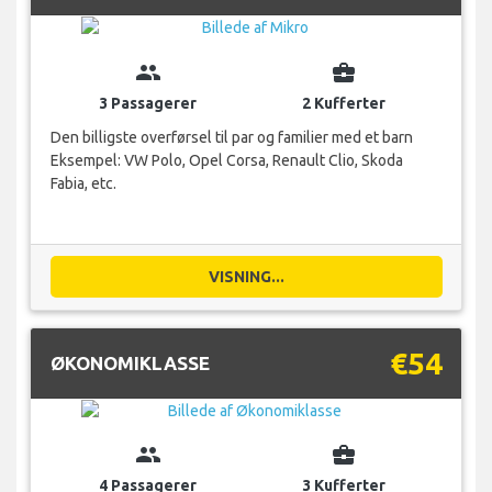
group
business_center
3 Passagerer
2 Kufferter
Den billigste overførsel til par og familier med et barn
Eksempel: VW Polo, Opel Corsa, Renault Clio, Skoda
Fabia, etc.
VISNING...
€54
ØKONOMIKLASSE
group
business_center
4 Passagerer
3 Kufferter