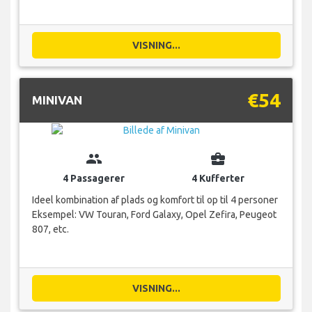
VISNING...
€54
MINIVAN
group
business_center
4 Passagerer
4 Kufferter
Ideel kombination af plads og komfort til op til 4 personer
Eksempel: VW Touran, Ford Galaxy, Opel Zefira, Peugeot
807, etc.
VISNING...