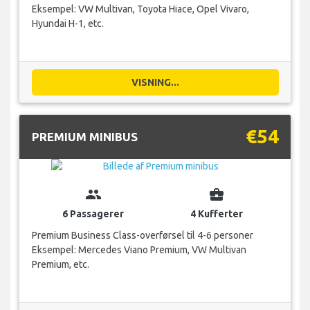
Eksempel: VW Multivan, Toyota Hiace, Opel Vivaro,
Hyundai H-1, etc.
VISNING...
€54
PREMIUM MINIBUS
group
business_center
6 Passagerer
4 Kufferter
Premium Business Class-overførsel til 4-6 personer
Eksempel: Mercedes Viano Premium, VW Multivan
Premium, etc.