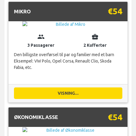
€54
MIKRO
group
business_center
3 Passagerer
2 Kufferter
Den billigste overførsel til par og familier med et barn
Eksempel: VW Polo, Opel Corsa, Renault Clio, Skoda
Fabia, etc.
VISNING...
€54
ØKONOMIKLASSE