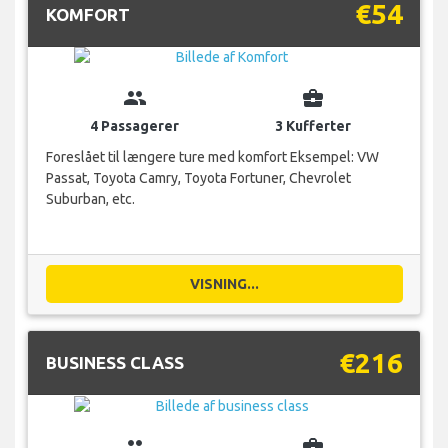
€54
KOMFORT
group
business_center
4 Passagerer
3 Kufferter
Foreslået til længere ture med komfort Eksempel: VW
Passat, Toyota Camry, Toyota Fortuner, Chevrolet
Suburban, etc.
VISNING...
€216
BUSINESS CLASS
group
business_center