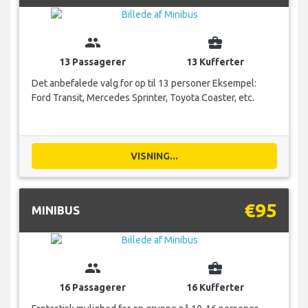
group
business_center
13 Passagerer
13 Kufferter
Det anbefalede valg for op til 13 personer Eksempel:
Ford Transit, Mercedes Sprinter, Toyota Coaster, etc.
VISNING...
€95
MINIBUS
group
business_center
16 Passagerer
16 Kufferter