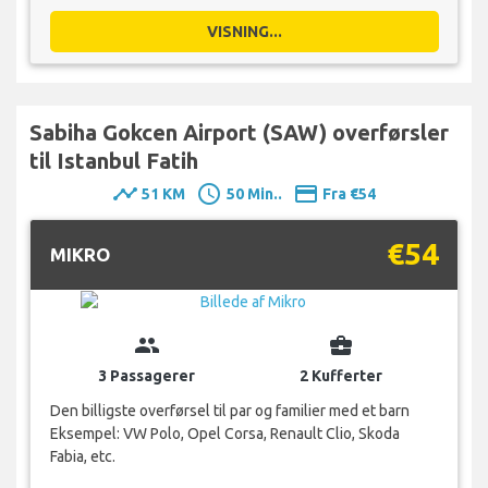
VISNING...
Sabiha Gokcen Airport (SAW) overførsler
til Istanbul Fatih
timeline
schedule
payment
51 KM
50 Min..
Fra €54
€54
MIKRO
group
business_center
3 Passagerer
2 Kufferter
Den billigste overførsel til par og familier med et barn
Eksempel: VW Polo, Opel Corsa, Renault Clio, Skoda
Fabia, etc.