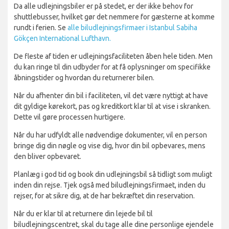
Da alle udlejningsbiler er på stedet, er der ikke behov for
shuttlebusser, hvilket gør det nemmere for gæsterne at komme
rundt i ferien. Se
alle biludlejningsfirmaer i Istanbul Sabiha
Gökçen International Lufthavn.
De fleste af tiden er udlejningsfaciliteten åben hele tiden. Men
du kan ringe til din udbyder for at få oplysninger om specifikke
åbningstider og hvordan du returnerer bilen.
Når du afhenter din bil i faciliteten, vil det være nyttigt at have
dit gyldige kørekort, pas og kreditkort klar til at vise i skranken.
Dette vil gøre processen hurtigere.
Når du har udfyldt alle nødvendige dokumenter, vil en person
bringe dig din nøgle og vise dig, hvor din bil opbevares, mens
den bliver opbevaret.
Planlæg i god tid og book din udlejningsbil så tidligt som muligt
inden din rejse. Tjek også med biludlejningsfirmaet, inden du
rejser, for at sikre dig, at de har bekræftet din reservation.
Når du er klar til at returnere din lejede bil til
biludlejningscentret, skal du tage alle dine personlige ejendele