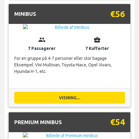
€56
MINIBUS
group
business_center
7 Passagerer
7 Kufferter
For en gruppe på 4-7 personer eller stor bagage
Eksempel: VW Multivan, Toyota Hiace, Opel Vivaro,
Hyundai H-1, etc.
VISNING...
€54
PREMIUM MINIBUS