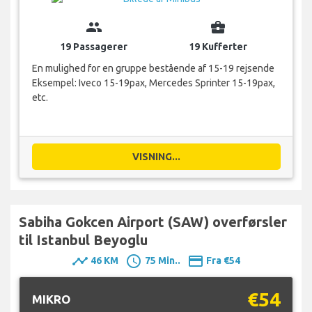
group
business_center
19 Passagerer
19 Kufferter
En mulighed for en gruppe bestående af 15-19 rejsende
Eksempel: Iveco 15-19pax, Mercedes Sprinter 15-19pax,
etc.
VISNING...
Sabiha Gokcen Airport (SAW) overførsler
til Istanbul Beyoglu
timeline
schedule
payment
46 KM
75 Min..
Fra €54
€54
MIKRO