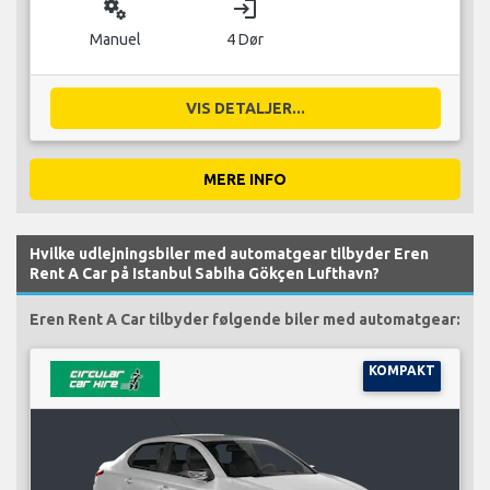
miscellaneous_services
login
Manuel
4 Dør
VIS DETALJER...
MERE INFO
Hvilke udlejningsbiler med automatgear tilbyder Eren
Rent A Car på Istanbul Sabiha Gökçen Lufthavn?
Eren Rent A Car tilbyder følgende biler med automatgear:
KOMPAKT