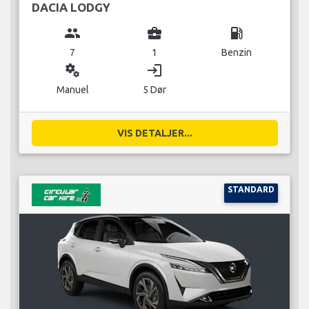
DACIA LODGY
group
business_center
local_gas_station
7
1
Benzin
miscellaneous_services
login
Manuel
5 Dør
VIS DETALJER...
STANDARD