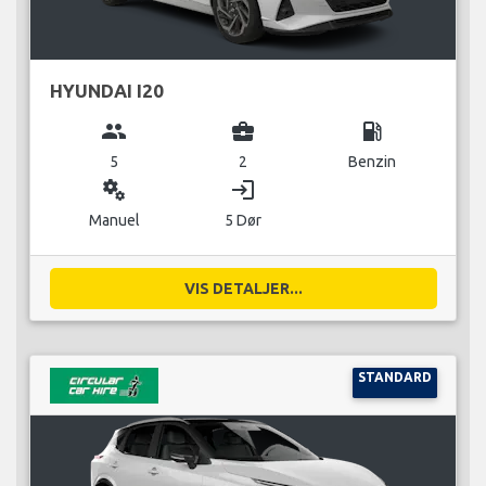
HYUNDAI I20
group
business_center
local_gas_station
5
2
Benzin
miscellaneous_services
login
Manuel
5 Dør
VIS DETALJER...
STANDARD