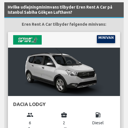
Hvilke udlejningminimvans tilbyder Eren Rent A Car på
Istanbul Sabiha Gökçen Lufthavn?
Eren Rent A Car tilbyder følgende minivans:
MINIVAN
DACIA LODGY
group
business_center
local_gas_station
6
2
Diesel