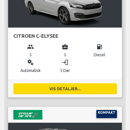
CITROEN C-ELYSEE
group
business_center
local_gas_station
5
3
Diesel
miscellaneous_services
login
Automatisk
5 Dør
VIS DETALJER...
KOMPAKT