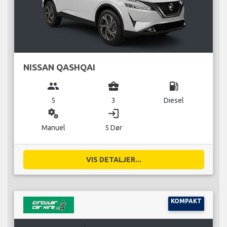
NISSAN QASHQAI
group
business_center
local_gas_station
5
3
Diesel
miscellaneous_services
login
Manuel
5 Dør
VIS DETALJER...
KOMPAKT