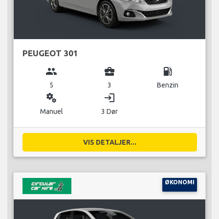
PEUGEOT 301
group
business_center
local_gas_station
5
3
Benzin
miscellaneous_services
login
Manuel
3 Dør
VIS DETALJER...
ØKONOMI