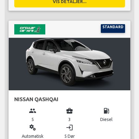
VIS DETALJER...
STANDARD
NISSAN QASHQAI
group
business_center
local_gas_station
5
3
Diesel
miscellaneous_services
login
Automatisk
5 Dør