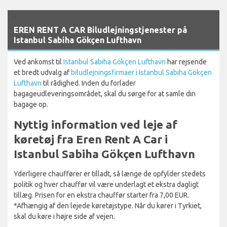
`
EREN RENT A CAR Biludlejningstjenester på
Istanbul Sabiha Gökçen Lufthavn
Ved ankomst til
Istanbul Sabiha Gökçen Lufthavn
har rejsende
et bredt udvalg af
biludlejningsfirmaer i Istanbul Sabiha Gökçen
Lufthavn
til rådighed. Inden du forlader
bagageudleveringsområdet, skal du sørge for at samle din
bagage op.
Nyttig information ved leje af
køretøj fra Eren Rent A Car i
Istanbul Sabiha Gökçen Lufthavn
Yderligere chauffører er tilladt, så længe de opfylder stedets
politik og hver chauffør vil være underlagt et ekstra dagligt
tillæg. Prisen for en ekstra chauffør starter fra 7,00 EUR.
*Afhængig af den lejede køretøjstype. Når du kører i Tyrkiet,
skal du køre i højre side af vejen.