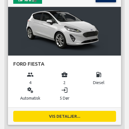
FORD FIESTA
group
business_center
local_gas_station
4
2
Diesel
miscellaneous_services
login
Automatisk
5 Dør
VIS DETALJER...