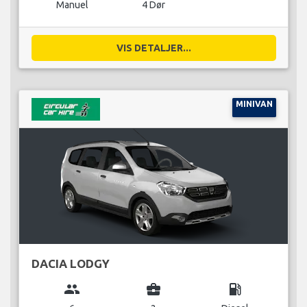
Manuel
4 Dør
VIS DETALJER...
MINIVAN
DACIA LODGY
group
business_center
local_gas_station