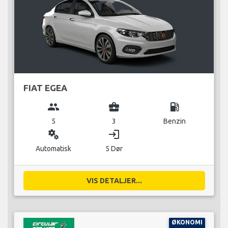
FIAT EGEA
group
business_center
local_gas_station
5
3
Benzin
miscellaneous_services
login
Automatisk
5 Dør
VIS DETALJER...
ØKONOMI