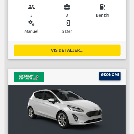
group
business_center
local_gas_station
5
3
Benzin
miscellaneous_services
login
Manuel
5 Dør
VIS DETALJER...
ØKONOMI