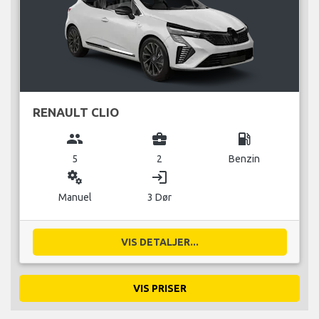
RENAULT CLIO
group
business_center
local_gas_station
5
2
Benzin
miscellaneous_services
login
Manuel
3 Dør
VIS DETALJER...
VIS PRISER