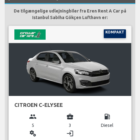
De tilgængelige udlejningbiler fra Eren Rent A Car på
Istanbul Sabiha Gökçen Lufthavn er:
KOMPAKT
CITROEN C-ELYSEE
group
business_center
local_gas_station
5
3
Diesel
miscellaneous_services
login