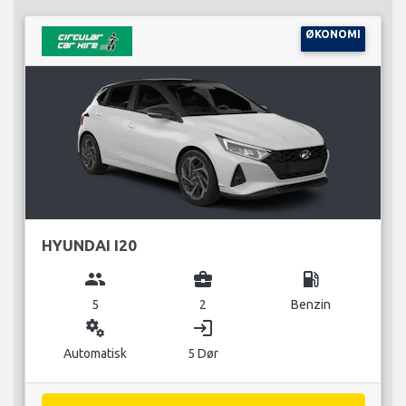
ØKONOMI
HYUNDAI I20
group
business_center
local_gas_station
5
2
Benzin
miscellaneous_services
login
Automatisk
5 Dør