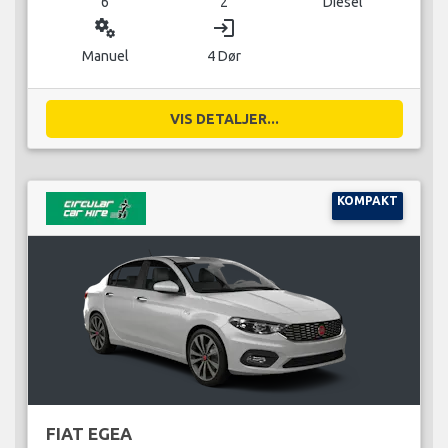
6
2
Diesel
miscellaneous_services
login
Manuel
4 Dør
VIS DETALJER...
KOMPAKT
FIAT EGEA