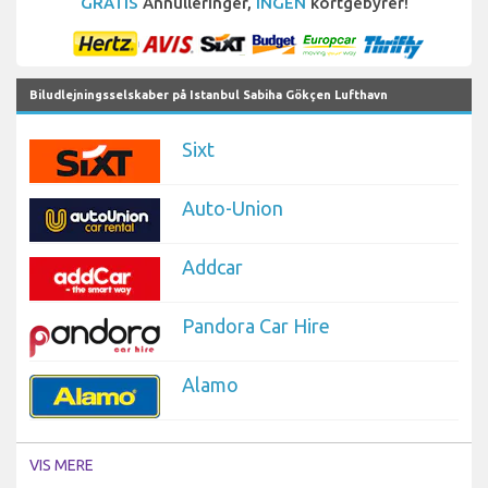
GRATIS
Annulleringer,
INGEN
kortgebyrer!
Biludlejningsselskaber på Istanbul Sabiha Gökçen Lufthavn
Sixt
Auto-Union
Addcar
Pandora Car Hire
Alamo
VIS MERE