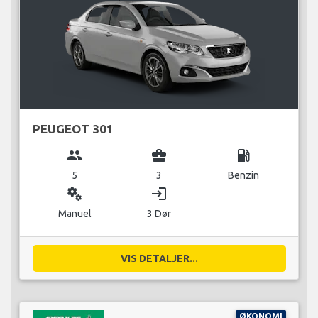
PEUGEOT 301
group
business_center
local_gas_station
5
3
Benzin
miscellaneous_services
login
Manuel
3 Dør
VIS DETALJER...
ØKONOMI