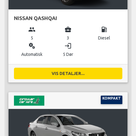
NISSAN QASHQAI
group
business_center
local_gas_station
5
3
Diesel
miscellaneous_services
login
Automatisk
5 Dør
VIS DETALJER...
KOMPAKT