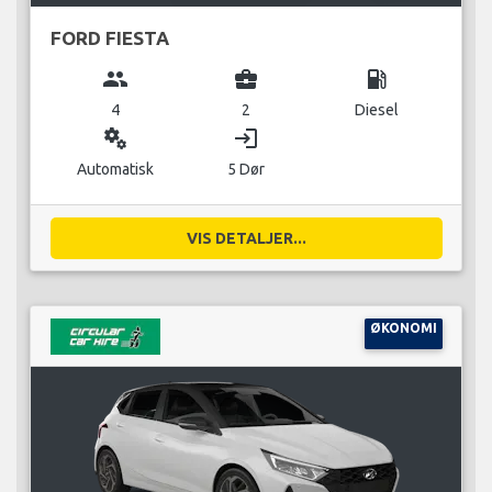
FORD FIESTA
group
business_center
local_gas_station
4
2
Diesel
miscellaneous_services
login
Automatisk
5 Dør
VIS DETALJER...
ØKONOMI