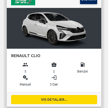
RENAULT CLIO
group
business_center
local_gas_station
5
2
Benzin
miscellaneous_services
login
Manuel
3 Dør
VIS DETALJER...