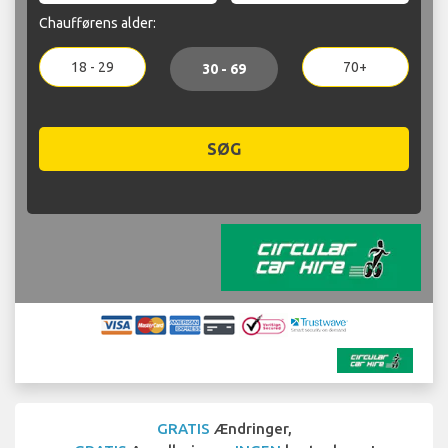
Chaufførens alder:
18 - 29
70+
30 - 69
SØG
GRATIS
Ændringer,