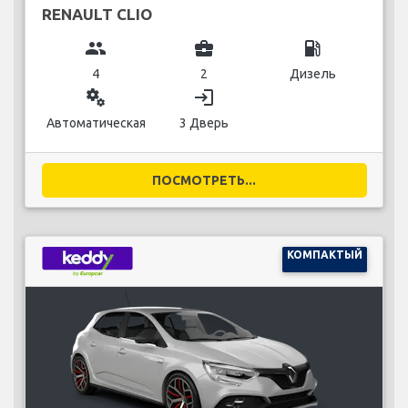
RENAULT CLIO
group
business_center
local_gas_station
4
2
Дизель
miscellaneous_services
login
Автоматическая
3 Дверь
ПОСМОТРЕТЬ...
КОМПАКТЫЙ