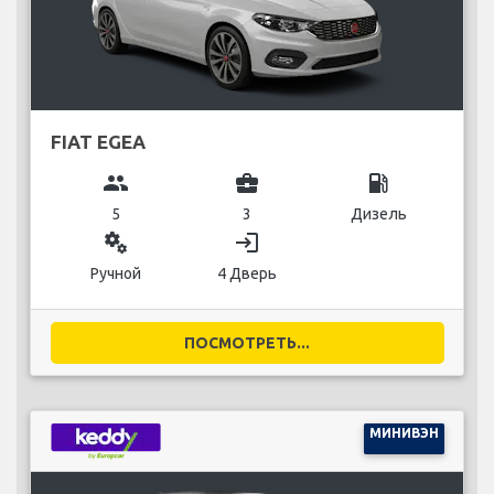
FIAT EGEA
group
business_center
local_gas_station
5
3
Дизель
miscellaneous_services
login
Ручной
4 Дверь
ПОСМОТРЕТЬ...
МИНИВЭН