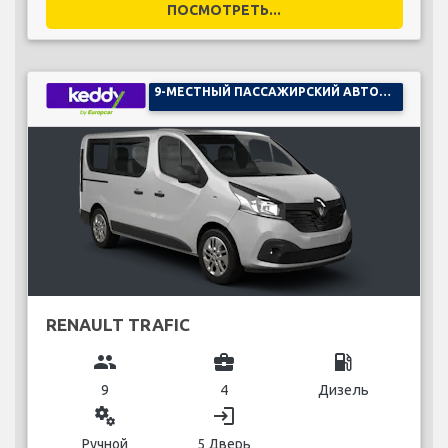
ПОСМОТРЕТЬ...
9-МЕСТНЫЙ ПАССАЖИРСКИЙ АВТОМОБИЛЬ
RENAULT TRAFIC
group
business_center
local_gas_station
9
4
Дизель
miscellaneous_services
login
Ручной
5 Дверь