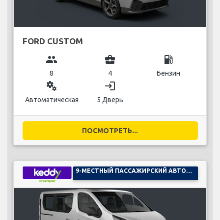
FORD CUSTOM
group
business_center
local_gas_station
8
4
Бензин
miscellaneous_services
login
Автоматическая
5 Дверь
ПОСМОТРЕТЬ...
9-МЕСТНЫЙ ПАССАЖИРСКИЙ АВТОМОБИЛЬ