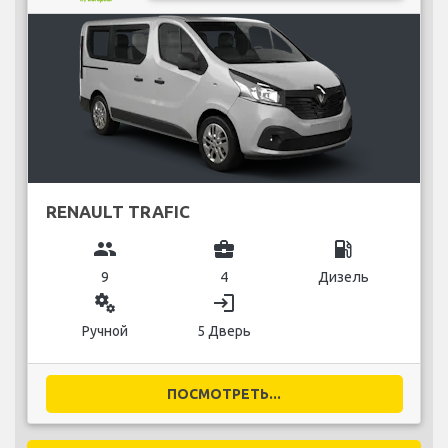
RENAULT TRAFIC
group
business_center
local_gas_station
9
4
Дизель
miscellaneous_services
login
Ручной
5 Дверь
ПОСМОТРЕТЬ...