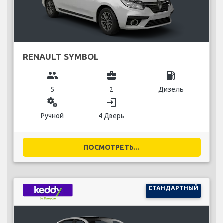
RENAULT SYMBOL
group
business_center
local_gas_station
5
2
Дизель
miscellaneous_services
login
Ручной
4 Дверь
ПОСМОТРЕТЬ...
СТАНДАРТНЫЙ