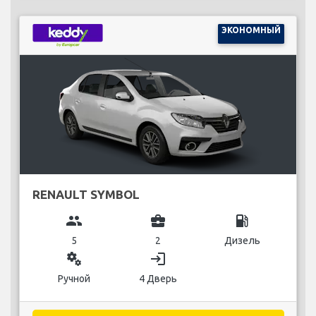
ЭКОНОМНЫЙ
RENAULT SYMBOL
group
business_center
local_gas_station
5
2
Дизель
miscellaneous_services
login
Ручной
4 Дверь