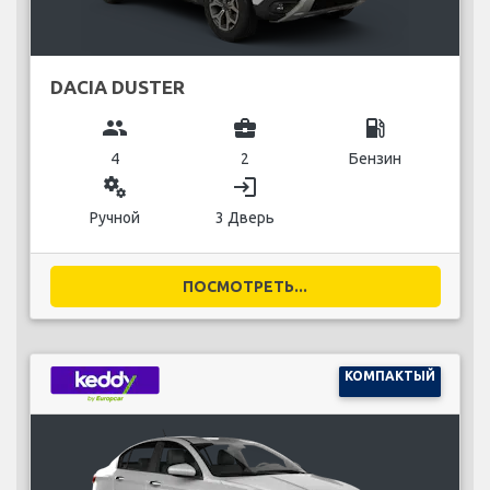
DACIA DUSTER
group
business_center
local_gas_station
4
2
Бензин
miscellaneous_services
login
Ручной
3 Дверь
ПОСМОТРЕТЬ...
КОМПАКТЫЙ