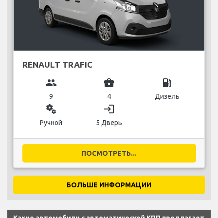
RENAULT TRAFIC
group
business_center
local_gas_station
9
4
Дизель
miscellaneous_services
login
Ручной
5 Дверь
ПОСМОТРЕТЬ...
БОЛЬШЕ ИНФОРМАЦИИ
Какие автомобили с автоматической КПП предлагает