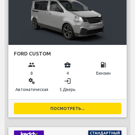
FORD CUSTOM
group
business_center
local_gas_station
8
4
Бензин
miscellaneous_services
login
Автоматическая
5 Дверь
ПОСМОТРЕТЬ...
СТАНДАРТНЫЙ