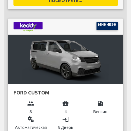
ПОСМОТРЕТЬ...
МИНИВЭН
FORD CUSTOM
group
business_center
local_gas_station
8
4
Бензин
miscellaneous_services
login
Автоматическая
5 Дверь