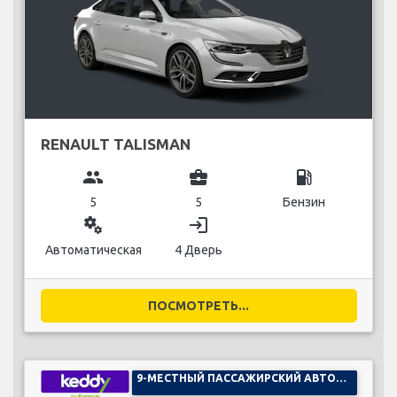
RENAULT TALISMAN
group
business_center
local_gas_station
5
5
Бензин
miscellaneous_services
login
Автоматическая
4 Дверь
ПОСМОТРЕТЬ...
9-МЕСТНЫЙ ПАССАЖИРСКИЙ АВТОМОБИЛЬ