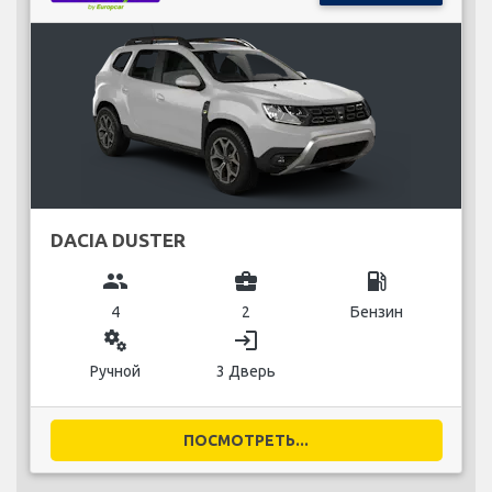
DACIA DUSTER
group
business_center
local_gas_station
4
2
Бензин
miscellaneous_services
login
Ручной
3 Дверь
ПОСМОТРЕТЬ...