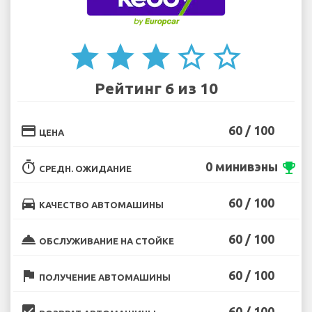
star
star
star
star_border
star_border
Рейтинг 6 из 10
credit_card
60 / 100
ЦЕНА
timer
0 минивэны
emoji_events
СРЕДН. ОЖИДАНИЕ
directions_car
60 / 100
КАЧЕСТВО АВТОМАШИНЫ
room_service
60 / 100
ОБСЛУЖИВАНИЕ НА СТОЙКЕ
flag
60 / 100
ПОЛУЧЕНИЕ АВТОМАШИНЫ
beenhere
60 / 100