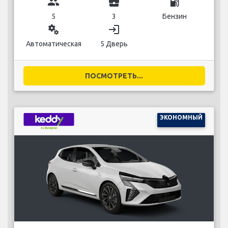
group
business_center
local_gas_station
5
3
Бензин
miscellaneous_services
login
Автоматическая
5 Дверь
ПОСМОТРЕТЬ...
ЭКОНОМНЫЙ