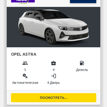
OPEL ASTRA
group
business_center
local_gas_station
5
4
Дизель
miscellaneous_services
login
Автоматическая
4 Дверь
ПОСМОТРЕТЬ...