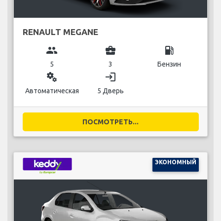
RENAULT MEGANE
group
business_center
local_gas_station
5
3
Бензин
miscellaneous_services
login
Автоматическая
5 Дверь
ПОСМОТРЕТЬ...
ЭКОНОМНЫЙ