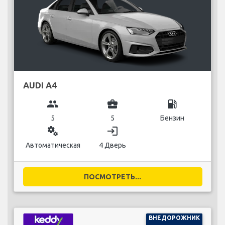
AUDI A4
group
business_center
local_gas_station
5
5
Бензин
miscellaneous_services
login
Автоматическая
4 Дверь
ПОСМОТРЕТЬ...
ВНЕДОРОЖНИК