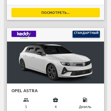
ПОСМОТРЕТЬ...
СТАНДАРТНЫЙ
OPEL ASTRA
group
business_center
local_gas_station
5
4
Дизель