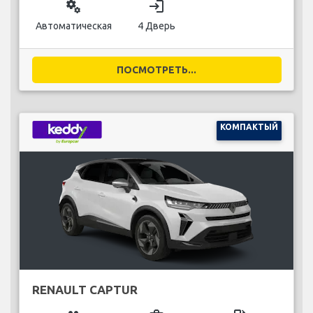
miscellaneous_services
login
Автоматическая
4 Дверь
ПОСМОТРЕТЬ...
КОМПАКТЫЙ
RENAULT CAPTUR