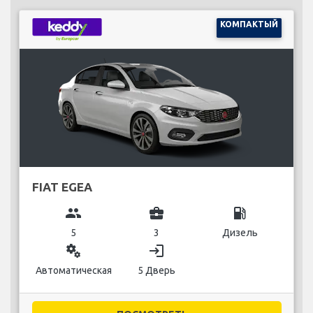
КОМПАКТЫЙ
FIAT EGEA
group
business_center
local_gas_station
5
3
Дизель
miscellaneous_services
login
Автоматическая
5 Дверь