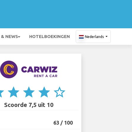
 & NEWS
HOTELBOEKINGEN
Nederlands
ar
star
star
star
star_border
Scoorde 7,5 uit 10
63 / 100