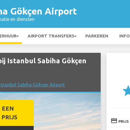
ha Gökçen Airport
matie en diensten
ERHUUR
AIRPORT TRANSFERS
PARKEREN
INFO
j Istanbul Sabiha Gökçen
 Istanbul Sabiha Gökçen Airport
st
 EEN
PRIJS
credit_card
PRIJS