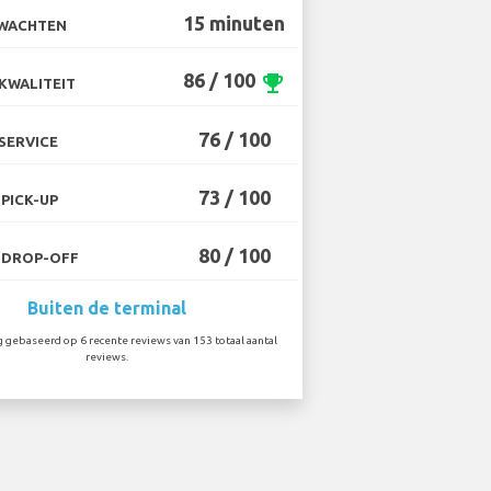
15 minuten
 WACHTEN
86 / 100
emoji_events
KWALITEIT
76 / 100
SERVICE
73 / 100
PICK-UP
80 / 100
 DROP-OFF
Buiten de terminal
 gebaseerd op 6 recente reviews van 153 totaal aantal
reviews.