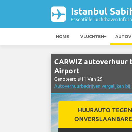
Istanbul Sabi
Essentiële Luchthaven Infor
HOME
VLUCHTEN
AUTOV
CARWIZ autoverhuur bi
Airport
Genoteerd #11 Van 29
Autoverhuurbedrijven vergelijken bij
HUURAUTO TEGEN
ONVERSLAANBARE 