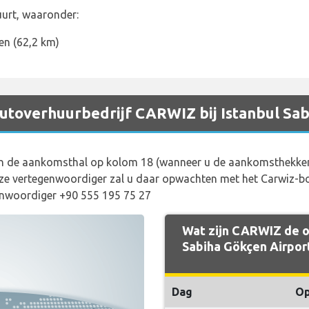
uurt, waaronder:
en (62,2 km)
 autoverhuurbedrijf CARWIZ bij Istanbul Sa
an de aankomsthal op kolom 18 (wanneer u de aankomsthekken
e vertegenwoordiger zal u daar opwachten met het Carwiz-bo
nwoordiger +90 555 195 75 27
Wat zijn CARWIZ de op
Sabiha Gökçen Airpor
Dag
O